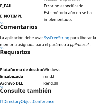
E_FAIL
Error no especificado.
Este método aún no se ha
E_NOTIMPL
implementado.
Comentarios
La aplicación debe usar
SysFreeString
para liberar la
memoria asignada para el parámetro
ppProtocol
.
Requisitos
Plataforma de destino
Windows
Encabezado
rend.h
Archivo DLL
Rend.dll
Consulte también
ITDirectoryObjectConference
Modo