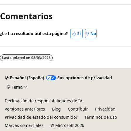
de
Comentarios
lectura
deshabilitado
¿Le ha resultado útil esta página?
Sí
No
Last updated on
08/03/2023
Español (España)
Sus opciones de privacidad
Tema
Declinación de responsabilidades de IA
Versiones anteriores
Blog
Contribuir
Privacidad
Privacidad de estado del consumidor
Términos de uso
Marcas comerciales
© Microsoft 2026