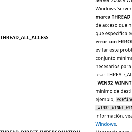
Server 2008 y W
Windows Server 
marca THREAD
de acceso que n
que especifica 
THREAD_ALL_ACCESS
error con ERR
evitar este prob
conjunto mínim
necesarios para 
usar THREAD_AL
_WIN32_WINNT
mínimo de destin
ejemplo,
#defin
_WIN32_WINNT_WI
información, ve
Windows
.