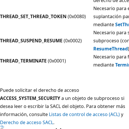
derecho de acce
Necesario para e
THREAD_SET_THREAD_TOKEN
(0x0080)
suplantación pa
mediante
SetTh
Necesario para 
THREAD_SUSPEND_RESUME
(0x0002)
subproceso (co
ResumeThread
Necesario para 
THREAD_TERMINATE
(0x0001)
mediante
Termi
Puede solicitar el derecho de acceso
ACCESS_SYSTEM_SECURITY
a un objeto de subproceso si
desea leer o escribir la SACL del objeto. Para obtener más
información, consulte
Listas de control de acceso (ACL)
y
Derecho de acceso SACL
.