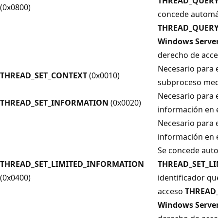
THREAD_QUER
(0x0800)
concede automá
THREAD_QUERY
Windows Server
derecho de acce
Necesario para e
THREAD_SET_CONTEXT
(0x0010)
subproceso me
Necesario para e
THREAD_SET_INFORMATION
(0x0020)
información en 
Necesario para e
información en 
Se concede aut
THREAD_SET_LIMITED_INFORMATION
THREAD_SET_L
(0x0400)
identificador qu
acceso
THREAD
Windows Server