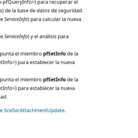
-pfQueryInfo>) para recuperar el
s) de la base de datos de seguridad.
te
ServiceInfo
) para calcular la nueva
te
ServiceInfo
) y el análisis para
 apunta el miembro
pfSetInfo
de la
tInfo>) para establecer la nueva
 apunta el miembro
pfSetInfo
de la
tInfo>) para establecer la nueva
dad.
de SceSvcAttachmentUpdate
.