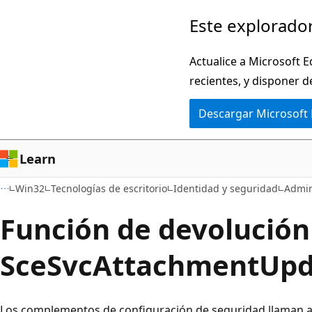
Ir
Este explorador
al
contenido
Actualice a Microsoft E
principal
recientes, y disponer d
Descargar Microsoft
Learn
Win32
Tecnologías de escritorio
Identidad y seguridad
Admin
Función de devolución
SceSvcAttachmentUpd
Los complementos de configuración de seguridad llaman a 