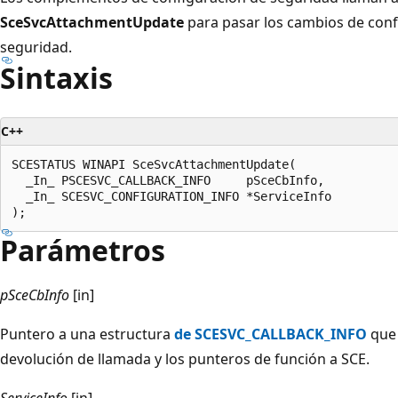
SceSvcAttachmentUpdate
para pasar los cambios de conf
seguridad.
Sintaxis
C++
SCESTATUS WINAPI SceSvcAttachmentUpdate(

  _In_ PSCESVC_CALLBACK_INFO     pSceCbInfo,

  _In_ SCESVC_CONFIGURATION_INFO *ServiceInfo

Parámetros
pSceCbInfo
[in]
Puntero a una estructura
de SCESVC_CALLBACK_INFO
que 
devolución de llamada y los punteros de función a SCE.
ServiceInfo
[in]