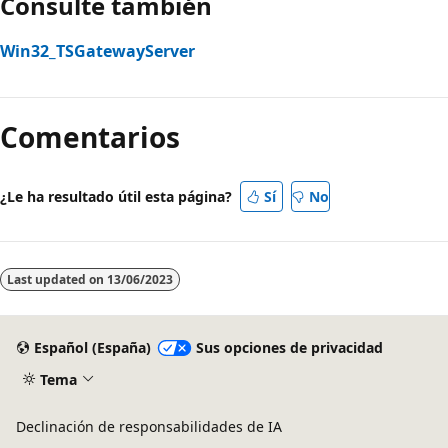
Consulte también
Win32_TSGatewayServer
Modo
de
Comentarios
lectura
deshabilitado
¿Le ha resultado útil esta página?
Sí
No
Last updated on
13/06/2023
Español (España)
Sus opciones de privacidad
Tema
Declinación de responsabilidades de IA