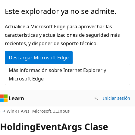
Ir
Ir
Este explorador ya no se admite.
al
a
contenido
la
Actualice a Microsoft Edge para aprovechar las
principal
navegación
características y actualizaciones de seguridad más
en
recientes, y disponer de soporte técnico.
la
Descargar Microsoft Edge
página
Más información sobre Internet Explorer y
Microsoft Edge
Learn
Iniciar sesión
C#
WinRT APIs
Microsoft.UI.Input
Holding
Event
Args Clase