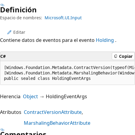
Definición
Espacio de nombres:
Microsoft.UI.Input
Editar
Contiene datos de eventos para el evento
Holding
.
C#
Copiar
[Windows.Foundation.Metadata.ContractVersion(typeof(Mi
[Windows.Foundation.Metadata.MarshalingBehavior(Window
public sealed class HoldingEventArgs
Herencia
Object
HoldingEventArgs
Atributos
ContractVersionAttribute
MarshalingBehaviorAttribute
Comentarios