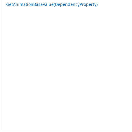
GetAnimationBaseValue(DependencyProperty)