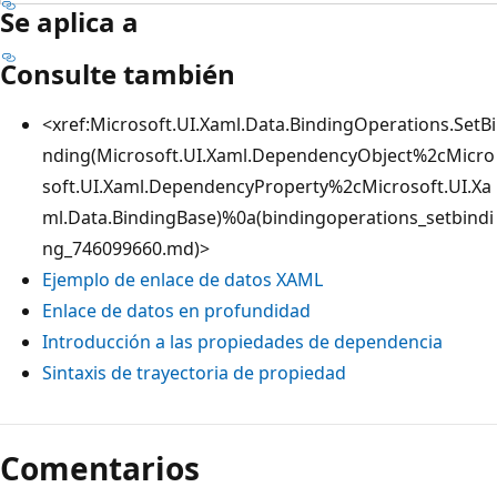
Se aplica a
Consulte también
<xref:Microsoft.UI.Xaml.Data.BindingOperations.SetBi
nding(Microsoft.UI.Xaml.DependencyObject%2cMicro
soft.UI.Xaml.DependencyProperty%2cMicrosoft.UI.Xa
ml.Data.BindingBase)%0a(bindingoperations_setbindi
ng_746099660.md)>
Ejemplo de enlace de datos XAML
Enlace de datos en profundidad
Introducción a las propiedades de dependencia
Sintaxis de trayectoria de propiedad
Comentarios