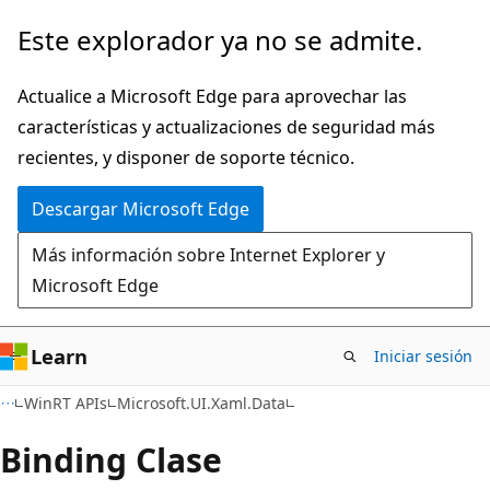
Ir
Ir
Este explorador ya no se admite.
al
a
contenido
la
Actualice a Microsoft Edge para aprovechar las
principal
navegación
características y actualizaciones de seguridad más
en
recientes, y disponer de soporte técnico.
la
Descargar Microsoft Edge
página
Más información sobre Internet Explorer y
Microsoft Edge
Learn
Iniciar sesión
C#
WinRT APIs
Microsoft.UI.Xaml.Data
Binding Clase