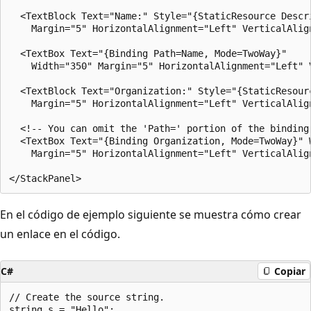
  <TextBlock Text="Name:" Style="{StaticResource Descri
    Margin="5" HorizontalAlignment="Left" VerticalAlign
  <TextBox Text="{Binding Path=Name, Mode=TwoWay}" 

    Width="350" Margin="5" HorizontalAlignment="Left" V
  <TextBlock Text="Organization:" Style="{StaticResourc
    Margin="5" HorizontalAlignment="Left" VerticalAlign
  <!-- You can omit the 'Path=' portion of the binding 
  <TextBox Text="{Binding Organization, Mode=TwoWay}" W
    Margin="5" HorizontalAlignment="Left" VerticalAlign
En el código de ejemplo siguiente se muestra cómo crear
un enlace en el código.
C#
Copiar
// Create the source string.

string s = "Hello";
