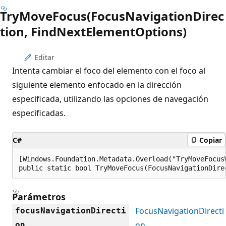
TryMoveFocus(FocusNavigationDirec
tion, FindNextElementOptions)
Editar
Intenta cambiar el foco del elemento con el foco al
siguiente elemento enfocado en la dirección
especificada, utilizando las opciones de navegación
especificadas.
C#
Copiar
[Windows.Foundation.Metadata.Overload("TryMoveFocusW
public static bool TryMoveFocus(FocusNavigationDire
Parámetros
FocusNavigationDirecti
focusNavigationDirecti
on
on