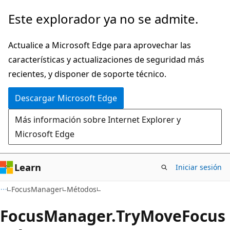
Ir
Ir
Este explorador ya no se admite.
al
a
contenido
la
Actualice a Microsoft Edge para aprovechar las
principal
navegación
características y actualizaciones de seguridad más
en
recientes, y disponer de soporte técnico.
la
Descargar Microsoft Edge
página
Más información sobre Internet Explorer y
Microsoft Edge
Learn
Iniciar sesión
C#
FocusManager
Métodos
Focus
Manager.
Try
Move
Focus