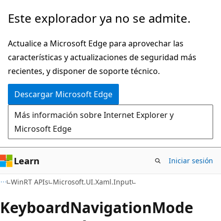
Ir
Ir
Este explorador ya no se admite.
al
a
contenido
la
Actualice a Microsoft Edge para aprovechar las
principal
navegación
características y actualizaciones de seguridad más
en
recientes, y disponer de soporte técnico.
la
Descargar Microsoft Edge
página
Más información sobre Internet Explorer y
Microsoft Edge
Learn
Iniciar sesión
C#
WinRT APIs
Microsoft.UI.Xaml.Input
Keyboard
Navigation
Mode