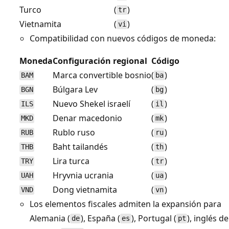
Turco
(
)
tr
Vietnamita
(
)
vi
Compatibilidad con nuevos códigos de moneda:
Moneda
Configuración regional
Código
Marca convertible bosnio
(
)
BAM
ba
Búlgara Lev
(
)
BGN
bg
Nuevo Shekel israelí
(
)
ILS
il
Denar macedonio
(
)
MKD
mk
Rublo ruso
(
)
RUB
ru
Baht tailandés
(
)
THB
th
Lira turca
(
)
TRY
tr
Hryvnia ucrania
(
)
UAH
ua
Dong vietnamita
(
)
VND
vn
Los elementos fiscales admiten la expansión para
Alemania (
), España (
), Portugal (
), inglés de
de
es
pt