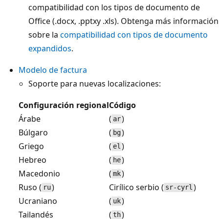
compatibilidad con los tipos de documento de
Office (.docx, .pptxy .xls). Obtenga más información
sobre la
compatibilidad con tipos de documento
expandidos
.
Modelo de factura
Soporte para nuevas localizaciones:
Configuración regional
Código
Árabe
(
)
ar
Búlgaro
(
)
bg
Griego
(
)
el
Hebreo
(
)
he
Macedonio
(
)
mk
Ruso (
)
Cirílico serbio (
)
ru
sr-cyrl
Ucraniano
(
)
uk
Tailandés
(
)
th