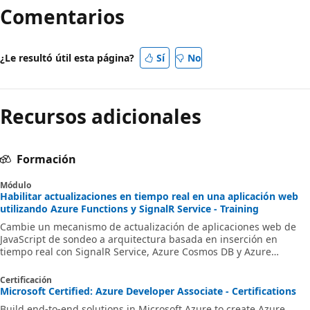
Comentarios
¿Le resultó útil esta página?
Sí
No
Recursos adicionales
Formación
Módulo
Habilitar actualizaciones en tiempo real en una aplicación web
utilizando Azure Functions y SignalR Service - Training
Cambie un mecanismo de actualización de aplicaciones web de
JavaScript de sondeo a arquitectura basada en inserción en
tiempo real con SignalR Service, Azure Cosmos DB y Azure
Functions. Use Vue.js y JavaScript para usar SignalR mediante
Visual Studio Code.
Certificación
Microsoft Certified: Azure Developer Associate - Certifications
Build end-to-end solutions in Microsoft Azure to create Azure