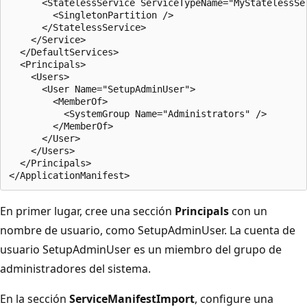
      <StatelessService ServiceTypeName="MyStatelessSe
        <SingletonPartition />

      </StatelessService>

    </Service>

  </DefaultServices>

  <Principals>

    <Users>

      <User Name="SetupAdminUser">

        <MemberOf>

          <SystemGroup Name="Administrators" />

        </MemberOf>

      </User>

    </Users>

  </Principals>

En primer lugar, cree una sección
Principals
con un
nombre de usuario, como SetupAdminUser. La cuenta de
usuario SetupAdminUser es un miembro del grupo de
administradores del sistema.
En la sección
ServiceManifestImport
, configure una