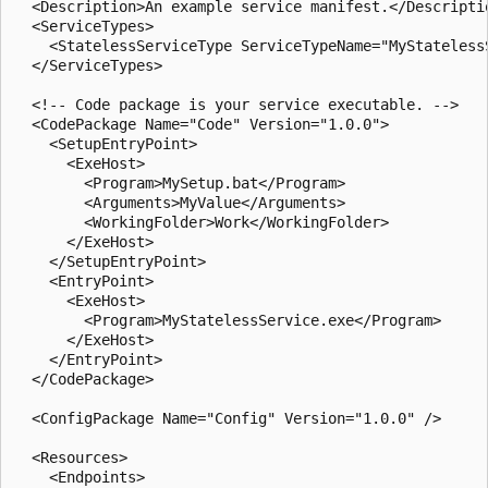
  <Description>An example service manifest.</Descriptio
  <ServiceTypes>

    <StatelessServiceType ServiceTypeName="MyStatelessS
  </ServiceTypes>

  <!-- Code package is your service executable. -->

  <CodePackage Name="Code" Version="1.0.0">

    <SetupEntryPoint>

      <ExeHost>

        <Program>MySetup.bat</Program>

        <Arguments>MyValue</Arguments>

        <WorkingFolder>Work</WorkingFolder>        

      </ExeHost>

    </SetupEntryPoint>

    <EntryPoint>

      <ExeHost>

        <Program>MyStatelessService.exe</Program>

      </ExeHost>

    </EntryPoint>

  </CodePackage>

  <ConfigPackage Name="Config" Version="1.0.0" />

  <Resources>

    <Endpoints>
