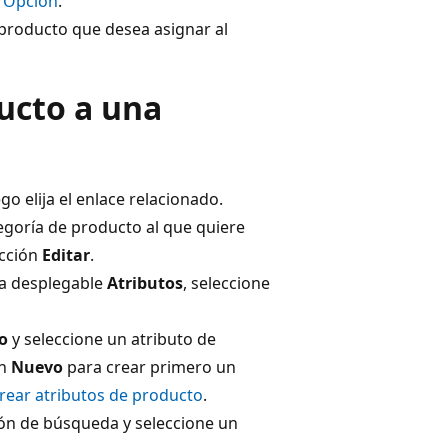
o Opción
.
e producto que desea asignar al
ucto a una
go elija el enlace relacionado.
tegoría de producto al que quiere
acción
Editar
.
cha desplegable
Atributos
, seleccione
o
y seleccione un atributo de
ón
Nuevo
para crear primero un
rear atributos de producto
.
otón de búsqueda y seleccione un