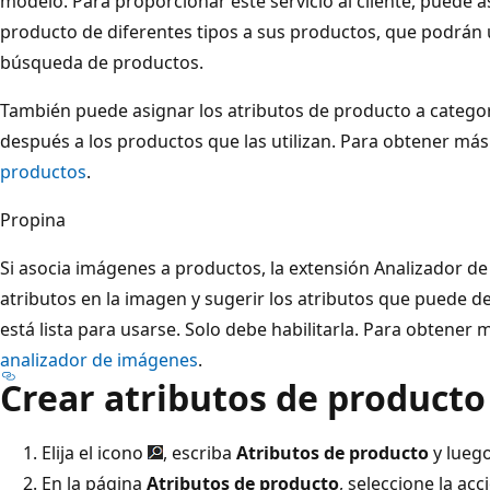
modelo. Para proporcionar este servicio al cliente, puede a
producto de diferentes tipos a sus productos, que podrán 
búsqueda de productos.
También puede asignar los atributos de producto a categor
después a los productos que las utilizan. Para obtener má
productos
.
Propina
Si asocia imágenes a productos, la extensión Analizador d
atributos en la imagen y sugerir los atributos que puede dec
está lista para usarse. Solo debe habilitarla. Para obtener
analizador de imágenes
.
Crear atributos de producto
Elija el icono
, escriba
Atributos de producto
y luego
En la página
Atributos de producto
, seleccione la ac