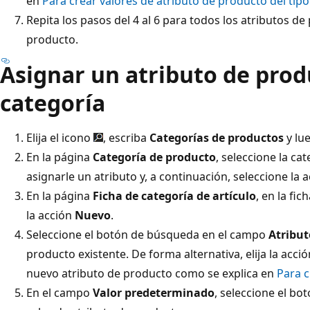
en
Para crear valores de atributo de producto del tip
Repita los pasos del 4 al 6 para todos los atributos d
producto.
Asignar un atributo de prod
categoría
Elija el icono
, escriba
Categorías de productos
y lue
En la página
Categoría de producto
, seleccione la ca
asignarle un atributo y, a continuación, seleccione la 
En la página
Ficha de categoría de artículo
, en la fi
la acción
Nuevo
.
Seleccione el botón de búsqueda en el campo
Atribut
producto existente. De forma alternativa, elija la acci
nuevo atributo de producto como se explica en
Para c
En el campo
Valor predeterminado
, seleccione el b