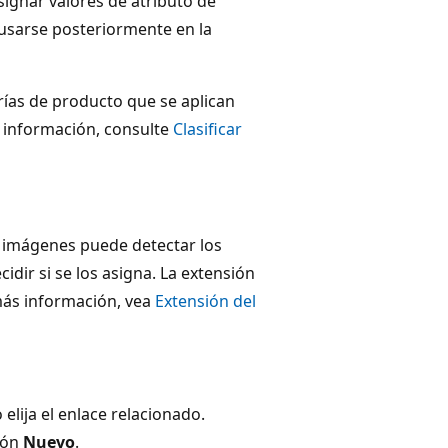
signar valores de atributo de
usarse posteriormente en la
ías de producto que se aplican
s información, consulte
Clasificar
e imágenes puede detectar los
idir si se los asigna. La extensión
 más información, vea
Extensión del
 elija el enlace relacionado.
ción
Nuevo
.