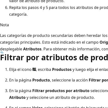
valor de atributo de producto.
Repita los pasos 4 y 5 para todos los atributos de pro
categoría.
Nota
Las categorías de producto secundarias deben heredar los 
categorías principales. Esto está indicado en el campo
Orig
desplegable
Atributos
. Para obtener más información, co
Filtrar por atributos de pro
Elija el icono
, escriba
Productos
y luego elija el enl
En la página
Producto
, seleccione la acción
Filtrar po
En la página
Filtrar productos por atributo
seleccion
Atributo
y seleccione un atributo de producto.
En el campo
Valor
, seleccione el botón de búsqueda y