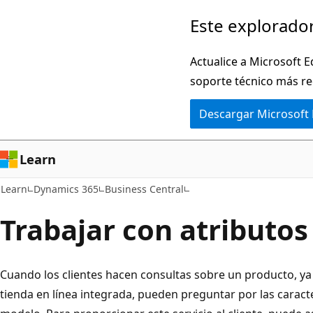
Ir
Este explorador
al
contenido
Actualice a Microsoft E
principal
soporte técnico más re
Descargar Microsoft
Learn
Learn
Dynamics 365
Business Central
Trabajar con atributos
Cuando los clientes hacen consultas sobre un producto, y
tienda en línea integrada, pueden preguntar por las caracter