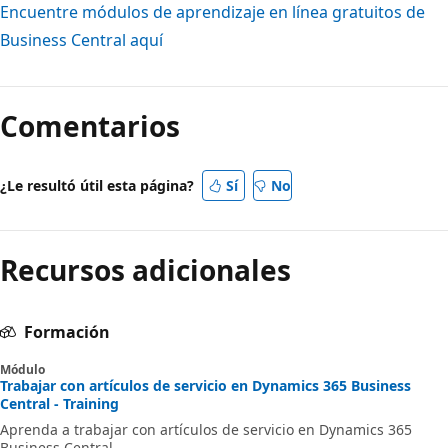
Encuentre módulos de aprendizaje en línea gratuitos de
Business Central aquí
Modo
de
Comentarios
lectura
desactivado
¿Le resultó útil esta página?
Sí
No
Recursos adicionales
Formación
Módulo
Trabajar con artículos de servicio en Dynamics 365 Business
Central - Training
Aprenda a trabajar con artículos de servicio en Dynamics 365
Business Central.