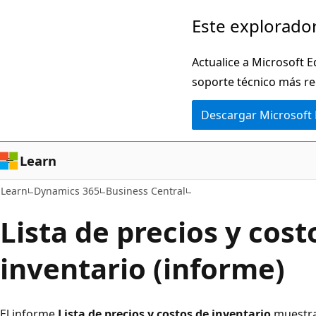
Ir
Este explorador
al
contenido
Actualice a Microsoft E
principal
soporte técnico más re
Descargar Microsoft
Learn
Learn
Dynamics 365
Business Central
Lista de precios y cost
inventario (informe)
El informe
Lista de precios y costos de inventario
muestra