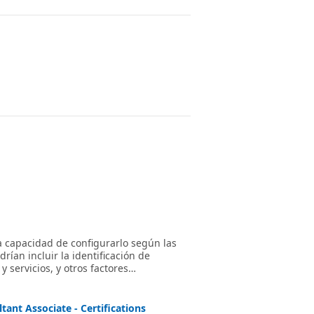
la capacidad de configurarlo según las
ían incluir la identificación de
 servicios, y otros factores
stados, zonas de servicio y configuración
tant Associate - Certifications