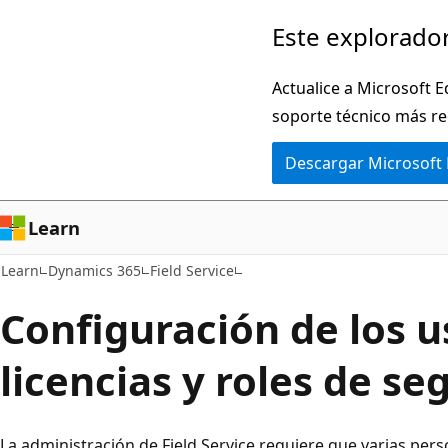
Ir
Este explorador
al
contenido
Actualice a Microsoft E
principal
soporte técnico más re
Descargar Microsoft
Learn
Learn
Dynamics 365
Field Service
Configuración de los u
licencias y roles de se
La administración de Field Service requiere que varias pers