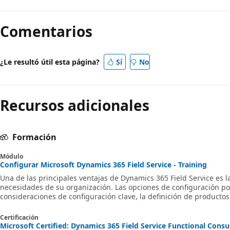
Modo
de
Comentarios
lectura
desactivado
¿Le resultó útil esta página?
Sí
No
Recursos adicionales
Formación
Módulo
Configurar Microsoft Dynamics 365 Field Service - Training
Una de las principales ventajas de Dynamics 365 Field Service es 
necesidades de su organización. Las opciones de configuración podr
consideraciones de configuración clave, la definición de productos y
relacionados y la definición de los Tipos de orden de trabajo, sube
de cuenta necesarios que admitirán la funcionalidad deseada.
Certificación
Microsoft Certified: Dynamics 365 Field Service Functional Consul