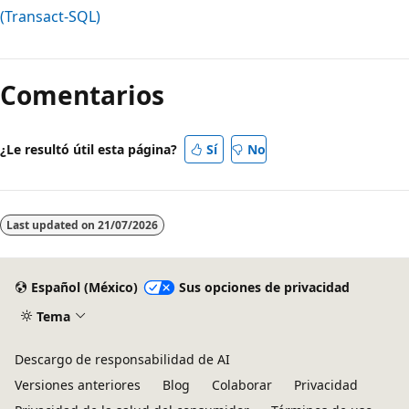
(Transact-SQL)
Modo
de
Comentarios
lectura
desactivado
¿Le resultó útil esta página?
Sí
No
Last updated on
21/07/2026
Español (México)
Sus opciones de privacidad
Tema
Descargo de responsabilidad de AI
Versiones anteriores
Blog
Colaborar
Privacidad