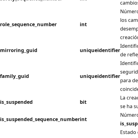
cambio
Número 
los cam
role_sequence_number
int
desemp
creación
Identif
mirroring_guid
uniqueidentifier
de refle
Identif
segurid
family_guid
uniqueidentifier
para de
coincid
La crea
is_suspended
bit
se ha s
Número 
is_suspended_sequence_number
int
is_sus
Estado 