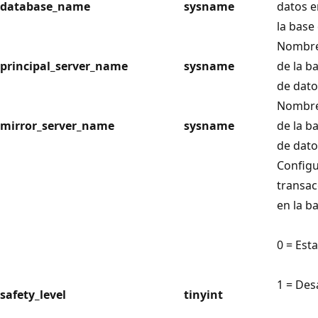
database_name
sysname
datos e
la base
Nombre 
principal_server_name
sysname
de la b
de dato
Nombre 
mirror_server_name
sysname
de la b
de dato
Configu
transac
en la b
0 = Est
1 = Des
safety_level
tinyint