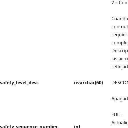
2 = Com
Cuando 
conmuta
requier
complet
Descrip
las act
reflejad
safety_level_desc
nvarchar(60)
DESCO
Apaga
FULL
Actuali
safety_sequence_number
int