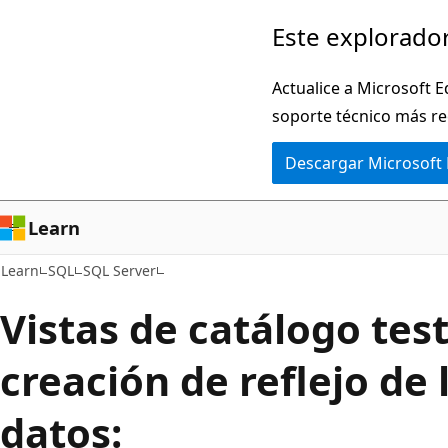
Ir
Este explorador
al
contenido
Actualice a Microsoft E
principal
soporte técnico más re
Descargar Microsoft
Learn
Learn
SQL
SQL Server
Vistas de catálogo tes
creación de reflejo de 
datos: