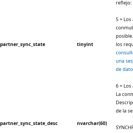
reflejo:
5 = Los
conmuta
posible
partner_sync_state
tinyint
los req
consult
una ses
de dato
6 = Los
La conm
Descrip
de la se
partner_sync_state_desc
nvarchar(60)
SYNCH