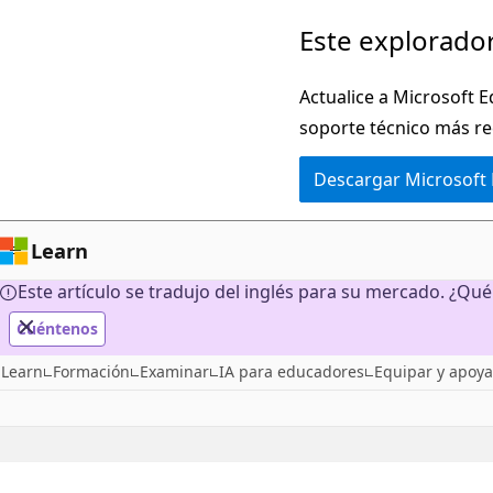
Ir
Este explorador
al
contenido
Actualice a Microsoft E
principal
soporte técnico más re
Descargar Microsoft
Learn
Este artículo se tradujo del inglés para su mercado. ¿Qué
Cuéntenos
Learn
Formación
Examinar
IA para educadores
Equipar y apoyar