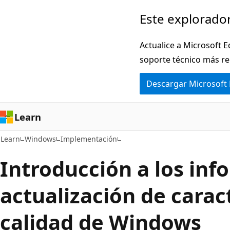
Ir
Este explorador
al
contenido
Actualice a Microsoft E
principal
soporte técnico más re
Descargar Microsoft
Learn
Learn
Windows
Implementación
Introducción a los inf
actualización de caract
calidad de Windows