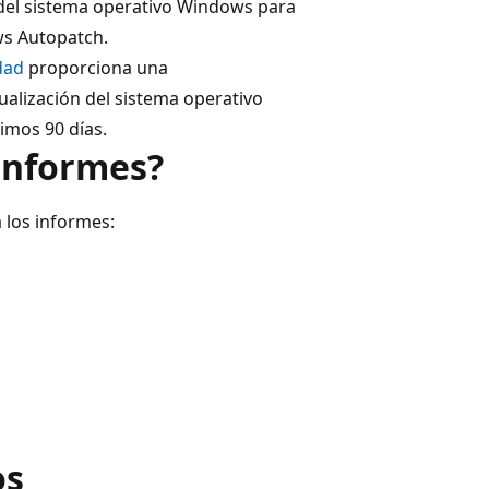
n del sistema operativo Windows para
ws Autopatch.
dad
proporciona una
ualización del sistema operativo
imos 90 días.
 informes?
 los informes:
os