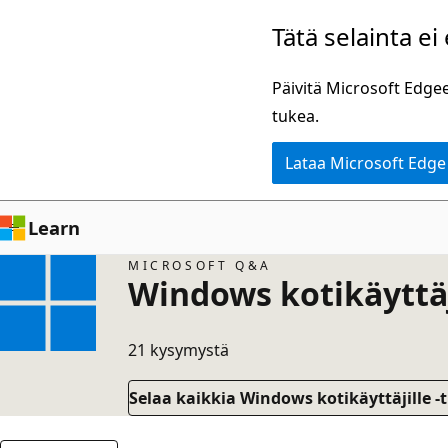
Siirry
Tätä selainta ei
pääsisältöön
Päivitä Microsoft Edgee
tukea.
Lataa Microsoft Edge
Learn
MICROSOFT Q&A
Windows kotikäyttäj
21 kysymystä
Selaa kaikkia Windows kotikäyttäjille -