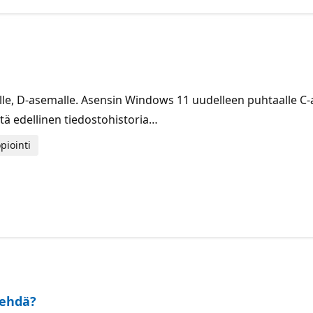
ylle, D-asemalle. Asensin Windows 11 uudelleen puhtaalle 
ttä edellinen tiedostohistoria…
piointi
tehdä?