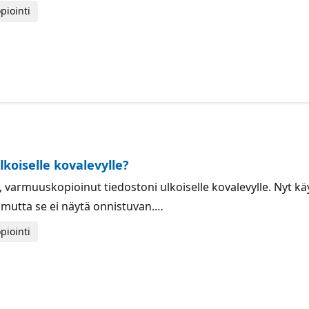
piointi
lkoiselle kovalevylle?
0, varmuuskopioinut tiedostoni ulkoiselle kovalevylle. Nyt k
 mutta se ei näytä onnistuvan.…
piointi