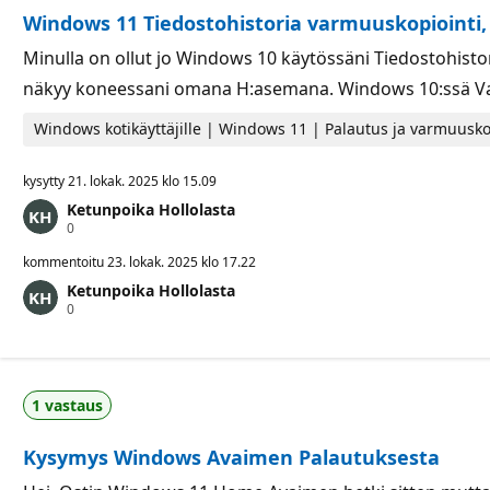
t
Windows 11 Tiedostohistoria varmuuskopiointi,
e
e
t
Minulla on ollut jo Windows 10 käytössäni Tiedostohistor
näkyy koneessani omana H:asemana. Windows 10:ssä Va
Windows kotikäyttäjille | Windows 11 | Palautus ja varmuusko
kysytty
21. lokak. 2025 klo 15.09
Ketunpoika Hollolasta
M
0
a
i
kommentoitu
23. lokak. 2025 klo 17.22
n
Ketunpoika Hollolasta
e
M
0
p
a
i
i
s
n
t
e
e
p
e
1 vastaus
i
t
s
t
Kysymys Windows Avaimen Palautuksesta
e
e
t