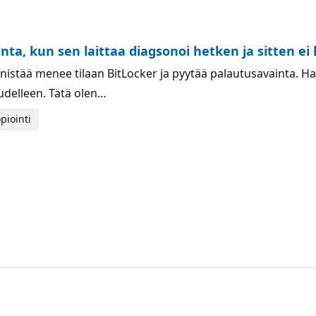
nta, kun sen laittaa diagsonoi hetken ja sitten ei
stää menee tilaan BitLocker ja pyytää palautusavainta. Hain
uudelleen. Tätä olen…
piointi