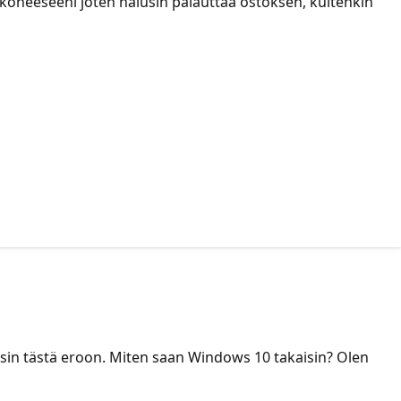
koneeseeni joten halusin palauttaa ostoksen, kuitenkin
sin tästä eroon. Miten saan Windows 10 takaisin? Olen