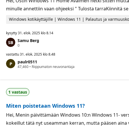
Hei, Ostin Windows 11 Home Avaimen hetki sitten mutta m
minulle annettiin vaan ohjeeksi " Tulosta tarraKiinnitä se
Windows kotikäyttäjille | Windows 11 | Palautus ja varmuusko
kysytty
31. elok. 2025 klo 8.14
Samu Berg
M
0
a
i
vastattu
31. elok. 2025 klo 8.48
n
paulr0511
e
M
47,460
p
•
Riippumaton neuvonantaja
a
i
i
s
n
t
e
e
p
e
1 vastaus
i
t
s
t
Miten poistetaan Windows 11?
e
e
t
Hei, Menin päivittämään Windows 10:n Windows 11- versi
kokeillut tätä nyt useamman kerran, mutta pääsen aina v