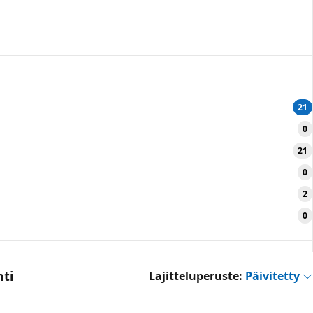
21
0
21
0
2
0
nti
Lajitteluperuste:
Päivitetty