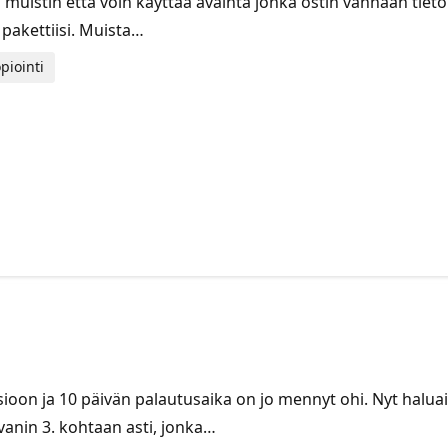
uistin että voin käyttää avainta jonka ostin vanhaan tieto
 pakettiisi. Muista…
piointi
oon ja 10 päivän palautusaika on jo mennyt ohi. Nyt haluai
anin 3. kohtaan asti, jonka…