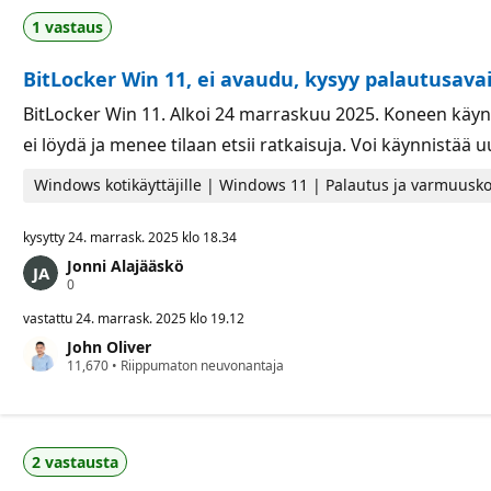
1 vastaus
BitLocker Win 11, ei avaudu, kysyy palautusavai
BitLocker Win 11. Alkoi 24 marraskuu 2025. Koneen käynni
ei löydä ja menee tilaan etsii ratkaisuja. Voi käynnistää 
Windows kotikäyttäjille | Windows 11 | Palautus ja varmuusko
kysytty
24. marrask. 2025 klo 18.34
Jonni Alajääskö
M
0
a
i
vastattu
24. marrask. 2025 klo 19.12
n
John Oliver
e
M
11,670
p
•
Riippumaton neuvonantaja
a
i
i
s
n
t
e
e
p
e
2 vastausta
i
t
s