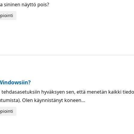
ja sininen näyttö pois?
piointi
Windowsiin?
 tehdasasetuksiin hyväksyen sen, että menetän kaikki tiedo
autumista). Olen käynnistänyt koneen…
piointi