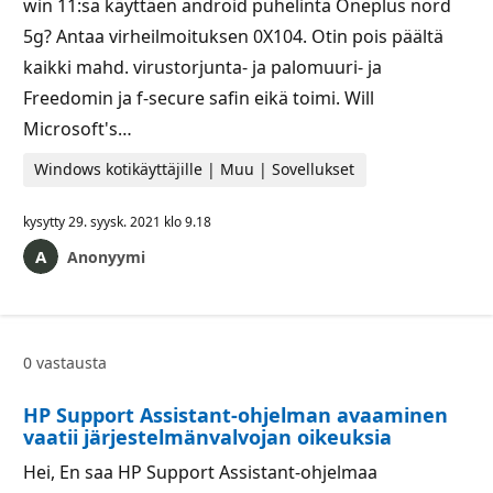
win 11:sa käyttäen android puhelinta Oneplus nord
5g? Antaa virheilmoituksen 0X104. Otin pois päältä
kaikki mahd. virustorjunta- ja palomuuri- ja
Freedomin ja f-secure safin eikä toimi. Will
Microsoft's…
Windows kotikäyttäjille | Muu | Sovellukset
kysytty
29. syysk. 2021 klo 9.18
Anonyymi
0 vastausta
HP Support Assistant-ohjelman avaaminen
vaatii järjestelmänvalvojan oikeuksia
Hei, En saa HP Support Assistant-ohjelmaa