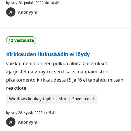
kysytty
20. jouluk. 2022 klo 10.42
Anonyymi
12 vastausta
Kirkkauden liukusäädin ei löydy
vaikka menin ohjeen polkua aloita->asetukset-
>järjestelmä->näyttö. sen lisäksi näppäimistön
pikakomento kirkkaudesta f5 ja f6 ei tapahdu mitään
reaktiota
Windows kotikäyttäjille | Muu | Sovellukset
kysytty
28. syysk. 2023 klo 5.41
Anonyymi