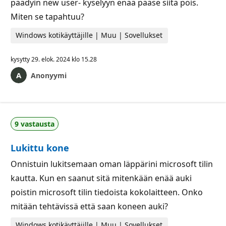
päädyin new user- kyselyyn enää pääse siitä pois.
Miten se tapahtuu?
Windows kotikäyttäjille | Muu | Sovellukset
kysytty
29. elok. 2024 klo 15.28
Anonyymi
9 vastausta
Lukittu kone
Onnistuin lukitsemaan oman läppärini microsoft tilin
kautta. Kun en saanut sitä mitenkään enää auki
poistin microsoft tilin tiedoista kokolaitteen. Onko
mitään tehtävissä että saan koneen auki?
Windows kotikäyttäjille | Muu | Sovellukset