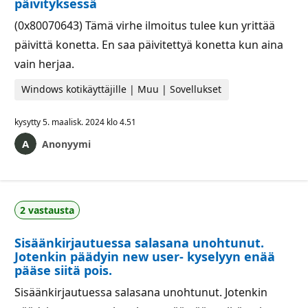
päivityksessä
(0x80070643) Tämä virhe ilmoitus tulee kun yrittää
päivittä konetta. En saa päivitettyä konetta kun aina
vain herjaa.
Windows kotikäyttäjille | Muu | Sovellukset
kysytty
5. maalisk. 2024 klo 4.51
Anonyymi
2 vastausta
Sisäänkirjautuessa salasana unohtunut.
Jotenkin päädyin new user- kyselyyn enää
pääse siitä pois.
Sisäänkirjautuessa salasana unohtunut. Jotenkin