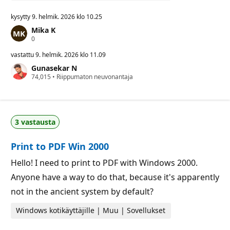
kysytty
9. helmik. 2026 klo 10.25
Mika K
M
0
a
i
vastattu
9. helmik. 2026 klo 11.09
n
Gunasekar N
e
M
74,015
p
•
Riippumaton neuvonantaja
a
i
i
s
n
t
e
e
p
e
3 vastausta
i
t
s
t
Print to PDF Win 2000
e
e
t
Hello! I need to print to PDF with Windows 2000.
Anyone have a way to do that, because it's apparently
not in the ancient system by default?
Windows kotikäyttäjille | Muu | Sovellukset