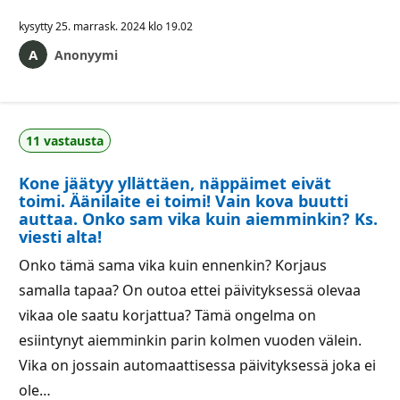
kysytty
25. marrask. 2024 klo 19.02
Anonyymi
11 vastausta
Kone jäätyy yllättäen, näppäimet eivät
toimi. Äänilaite ei toimi! Vain kova buutti
auttaa. Onko sam vika kuin aiemminkin? Ks.
viesti alta!
Onko tämä sama vika kuin ennenkin? Korjaus
samalla tapaa? On outoa ettei päivityksessä olevaa
vikaa ole saatu korjattua? Tämä ongelma on
esiintynyt aiemminkin parin kolmen vuoden välein.
Vika on jossain automaattisessa päivityksessä joka ei
ole…