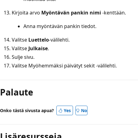
Kirjoita arvo
Myöntävän pankin nimi
-kenttään.
Anna myöntävän pankin tiedot.
Valitse
Luettelo
-välilehti.
Valitse
Julkaise
.
Sulje sivu.
Valitse Myöhemmäksi päivätyt sekit -välilehti.
Lukutila
poistettu
Palaute
käytöstä
Onko tästä sivusta apua?
Yes
No
Lisäresursseja