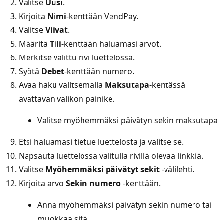
Valitse
Uusi
.
Kirjoita
Nimi
-kenttään VendPay.
Valitse
Viivat
.
Määritä
Tili
-kenttään haluamasi arvot.
Merkitse valittu rivi luettelossa.
Syötä
Debet
-kenttään numero.
Avaa haku valitsemalla
Maksutapa
-kentässä
avattavan valikon painike.
Valitse myöhemmäksi päivätyn sekin maksutapa
Etsi haluamasi tietue luettelosta ja valitse se.
Napsauta luettelossa valitulla rivillä olevaa linkkiä.
Valitse
Myöhemmäksi päivätyt sekit
-välilehti.
Kirjoita arvo
Sekin numero
-kenttään.
Anna myöhemmäksi päivätyn sekin numero tai
muokkaa sitä.