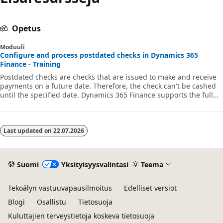
Opetus
Moduuli
Configure and process postdated checks in Dynamics 365
Finance - Training
Postdated checks are checks that are issued to make and receive
payments on a future date. Therefore, the check can't be cashed
until the specified date. Dynamics 365 Finance supports the full
management cycle for postdated checks in both accounts
receivable and accounts payable.
Last updated on
22.07.2026
Suomi
Yksityisyysvalintasi
Teema
Tekoälyn vastuuvapausilmoitus
Edelliset versiot
Blogi
Osallistu
Tietosuoja
Kuluttajien terveystietoja koskeva tietosuoja