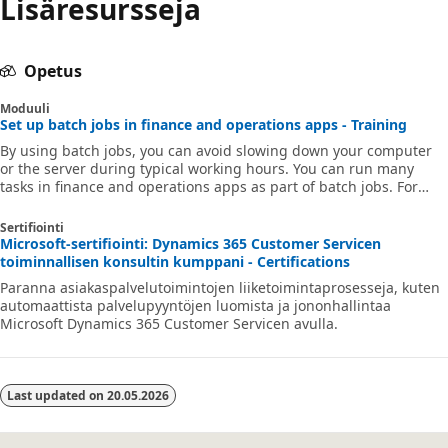
Lisäresursseja
Opetus
Moduuli
Set up batch jobs in finance and operations apps - Training
By using batch jobs, you can avoid slowing down your computer
or the server during typical working hours. You can run many
tasks in finance and operations apps as part of batch jobs. For
example, batch jobs can include tasks for printing reports,
performing maintenance, or sending electronic documents.
Sertifiointi
Microsoft-sertifiointi: Dynamics 365 Customer Servicen
toiminnallisen konsultin kumppani - Certifications
Paranna asiakaspalvelutoimintojen liiketoimintaprosesseja, kuten
automaattista palvelupyyntöjen luomista ja jononhallintaa
Microsoft Dynamics 365 Customer Servicen avulla.
Last updated on
20.05.2026