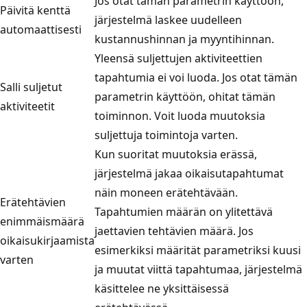
Jos otat tämän parametrin käyttöön,
Päivitä kenttä
järjestelmä laskee uudelleen
automaattisesti
kustannushinnan ja myyntihinnan.
Yleensä suljettujen aktiviteettien
tapahtumia ei voi luoda. Jos otat tämän
Salli suljetut
parametrin käyttöön, ohitat tämän
aktiviteetit
toiminnon. Voit luoda muutoksia
suljettuja toimintoja varten.
Kun suoritat muutoksia erässä,
järjestelmä jakaa oikaisutapahtumat
näin moneen erätehtävään.
Erätehtävien
Tapahtumien määrän on ylitettävä
enimmäismäärä
jaettavien tehtävien määrä. Jos
oikaisukirjaamista
esimerkiksi määrität parametriksi kuusi
varten
ja muutat viittä tapahtumaa, järjestelmä
käsittelee ne yksittäisessä