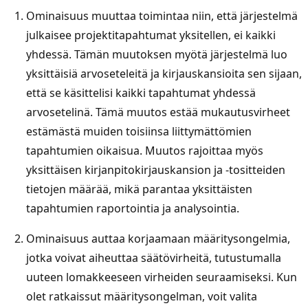
Ominaisuus muuttaa toimintaa niin, että järjestelmä
julkaisee projektitapahtumat yksitellen, ei kaikki
yhdessä. Tämän muutoksen myötä järjestelmä luo
yksittäisiä arvoseteleitä ja kirjauskansioita sen sijaan,
että se käsittelisi kaikki tapahtumat yhdessä
arvosetelinä. Tämä muutos estää mukautusvirheet
estämästä muiden toisiinsa liittymättömien
tapahtumien oikaisua. Muutos rajoittaa myös
yksittäisen kirjanpitokirjauskansion ja -tositteiden
tietojen määrää, mikä parantaa yksittäisten
tapahtumien raportointia ja analysointia.
Ominaisuus auttaa korjaamaan määritysongelmia,
jotka voivat aiheuttaa säätövirheitä, tutustumalla
uuteen lomakkeeseen virheiden seuraamiseksi. Kun
olet ratkaissut määritysongelman, voit valita