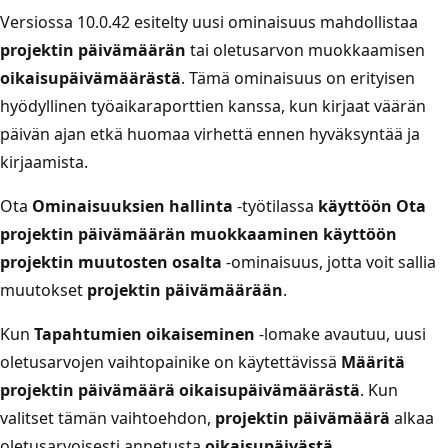
Versiossa 10.0.42 esitelty uusi ominaisuus mahdollistaa
projektin päivämäärän
tai oletusarvon muokkaamisen
oikaisupäivämäärästä
. Tämä ominaisuus on erityisen
hyödyllinen työaikaraporttien kanssa, kun kirjaat väärän
päivän ajan etkä huomaa virhettä ennen hyväksyntää ja
kirjaamista.
Ota
Ominaisuuksien hallinta
-työtilassa
käyttöön Ota
projektin päivämäärän muokkaaminen käyttöön
projektin muutosten osalta
-ominaisuus, jotta voit sallia
muutokset
projektin päivämäärään
.
Kun
Tapahtumien oikaiseminen
-lomake avautuu, uusi
oletusarvojen vaihtopainike on käytettävissä
Määritä
projektin päivämäärä oikaisupäivämäärästä
. Kun
valitset tämän vaihtoehdon,
projektin päivämäärä
alkaa
oletusarvoisesti annetusta
oikaisupäivästä
.