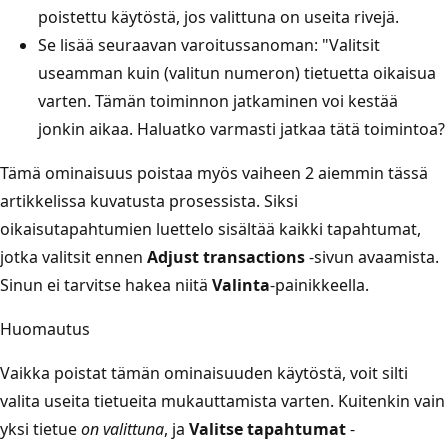
poistettu käytöstä, jos valittuna on useita rivejä.
Se lisää seuraavan varoitussanoman: "Valitsit
useamman kuin (valitun numeron) tietuetta oikaisua
varten. Tämän toiminnon jatkaminen voi kestää
jonkin aikaa. Haluatko varmasti jatkaa tätä toimintoa?
Tämä ominaisuus poistaa myös vaiheen 2 aiemmin tässä
artikkelissa kuvatusta prosessista. Siksi
oikaisutapahtumien luettelo sisältää kaikki tapahtumat,
jotka valitsit ennen
Adjust transactions
-sivun avaamista.
Sinun ei tarvitse hakea niitä
Valinta
-painikkeella.
Huomautus
Vaikka poistat tämän ominaisuuden käytöstä, voit silti
valita useita tietueita mukauttamista varten. Kuitenkin vain
yksi tietue
on valittuna
, ja
Valitse tapahtumat
-