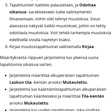
Tapahtumien luettelo palautetaan, ja
Odottaa
oikaisua
-sarakkeeseen tulee valintamerkki
ilmaisemaan, mihin olet tehnyt muutoksia. Sivun
alaosassa näkyvät kaikki muutokset, joihin on tehty
odottavia muutoksia. Voit tehdä tarkempia muutoksia
edellisellä sivulla näytetyn lisäksi.
Kirjaa muutostapahtumat valitsemalla
Kirjaa
.
Määrityksestä riippuen järjestelmä luo yleensä uusia
tapahtumia oikaisua varten.
Järjestelmä määrittää alkuperäisen tapahtuman
Laskun tila
-kentän arvoksi
Mukautettu
.
Järjestelmä luo kääntämistapahtuman alkuperäisen
tapahtuman käänteiseksi ja määrittää
Tila-kentän
arvoksi
Mukautettu
.
Järjestelmä luo uuden tapahtuman, joka sisältää