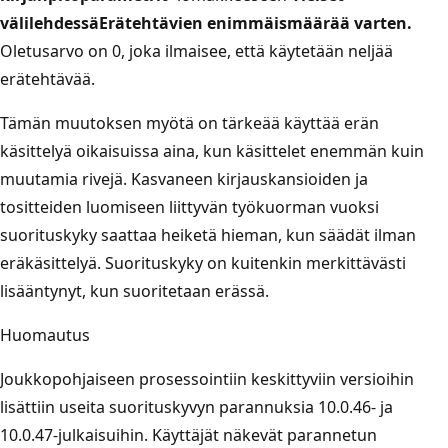
välilehdessä
Erätehtävien enimmäismäärää varten.
Oletusarvo on 0, joka ilmaisee, että käytetään neljää
erätehtävää.
Tämän muutoksen myötä on tärkeää käyttää erän
käsittelyä oikaisuissa aina, kun käsittelet enemmän kuin
muutamia rivejä. Kasvaneen kirjauskansioiden ja
tositteiden luomiseen liittyvän työkuorman vuoksi
suorituskyky saattaa heiketä hieman, kun säädät ilman
eräkäsittelyä. Suorituskyky on kuitenkin merkittävästi
lisääntynyt, kun suoritetaan erässä.
Huomautus
Joukkopohjaiseen prosessointiin keskittyviin versioihin
lisättiin useita suorituskyvyn parannuksia 10.0.46- ja
10.0.47-julkaisuihin. Käyttäjät näkevät parannetun