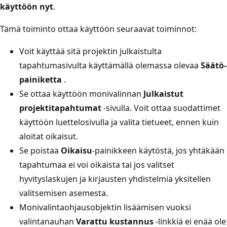
käyttöön nyt
.
Tämä toiminto ottaa käyttöön seuraavat toiminnot:
Voit käyttää sitä projektin julkaistulta
tapahtumasivulta käyttämällä olemassa olevaa
Säätö-
painiketta
.
Se ottaa käyttöön monivalinnan
Julkaistut
projektitapahtumat
-sivulla. Voit ottaa suodattimet
käyttöön luettelosivulla ja valita tietueet, ennen kuin
aloitat oikaisut.
Se poistaa
Oikaisu
-painikkeen käytöstä, jos yhtäkään
tapahtumaa ei voi oikaista tai jos valitset
hyvityslaskujen ja kirjausten yhdistelmiä yksitellen
valitsemisen asemesta.
Monivalintaohjausobjektin lisäämisen vuoksi
valintanauhan
Varattu kustannus
-linkkiä ei enää ole