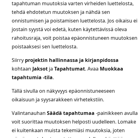
tapahtuman muutoksia varten virheiden luettelosta,
tehdä ehdotetun muutoksen ja nähdä sen
onnistumisen ja poistamisen luettelosta. Jos oikaisu ei
jostain syystä voi edetä, kuten käytettävissä oleva
rahoitusraja, voit poistaa epäonnistuneen muutoksen
poistaaksesi sen luettelosta.
Siirry
projektin hallinnassa ja kirjanpidossa
kohtaan
Jaksot
ja
Tapahtumat
. Avaa
Muokkaa
tapahtumia -tila
.
Tällä sivulla on näkyvyys epäonnistuneeseen
oikaisuun ja syysarakkeen virhetekstiin.
Valintanauhan
Säädä tapahtumaa
-painikkeen avulla
voit suorittaa muutoksen helposti uudelleen. Lomake
ei kuitenkaan muista tekemiäsi muutoksia, joten