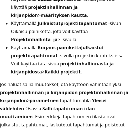
käyttää
projektinhallinnan ja
kirjanpidon
>
määrityksen kautta
.
Käyttämällä
Julkaistut
projektitapahtumat
-sivun
Oikaisu-painiketta, jota voit käyttää
Projektinhallinta- ja
>
-sivulla.
Käyttämällä
Korjaus-painiketta
Julkaistut
projektitapahtumat
-sivulla projektin kontekstissa.
Voit käyttää tätä sivua
projektinhallinnasta ja
kirjanpidosta
>
Kaikki projektit
.
Jos haluat sallia muutokset, ota käyttöön vähintään yksi
projektinhallinnan ja kirjanpidon projektinhallinnan ja
kirjanpidon
>
parametrien
tapahtumatila
Yleiset-
välilehden
Osassa
Salli tapahtuman tilan
muuttaminen
. Esimerkkejä tapahtumien tilasta ovat
julkaistut tapahtumat, laskutetut tapahtumat ja poistetut