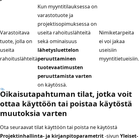
Kun myyntitilauksessa on
varastotuote ja
projektisopimuksessa on
Varastoitava
useita rahoituslähteitä
Nimiketarpeita
tuote, jolla on
sekä ominaisuus
ei voi jakaa
useita
lähetysluettelon
useisiin
rahoituslähteitä
peruuttaminen
myyntitietueisiin.
tuotevaatimusten
peruuttamista varten
on käytössä.
Oikaisutapahtuman tilat, jotka voit
ottaa käyttöön tai poistaa käytöstä
muutoksia varten
Ota seuraavat tilat käyttöön tai poista ne käytöstä
Projektinhallinta- ja kirjanpitoparametrit
-sivun
Yleiset-