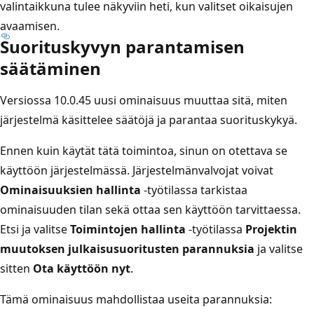
valintaikkuna tulee näkyviin heti, kun valitset oikaisujen
avaamisen.
Suorituskyvyn parantamisen
säätäminen
Versiossa 10.0.45 uusi ominaisuus muuttaa sitä, miten
järjestelmä käsittelee säätöjä ja parantaa suorituskykyä.
Ennen kuin käytät tätä toimintoa, sinun on otettava se
käyttöön järjestelmässä. Järjestelmänvalvojat voivat
Ominaisuuksien hallinta
‑työtilassa tarkistaa
ominaisuuden tilan sekä ottaa sen käyttöön tarvittaessa.
Etsi ja valitse
Toimintojen hallinta
-työtilassa
Projektin
muutoksen julkaisusuoritusten parannuksia
ja valitse
sitten
Ota käyttöön nyt
.
Tämä ominaisuus mahdollistaa useita parannuksia: