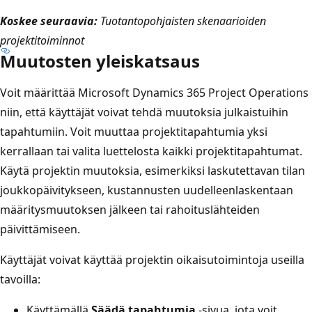
Koskee seuraavia:
Tuotantopohjaisten skenaarioiden
projektitoiminnot
Muutosten yleiskatsaus
Voit määrittää Microsoft Dynamics 365 Project Operations
niin, että käyttäjät voivat tehdä muutoksia julkaistuihin
tapahtumiin. Voit muuttaa projektitapahtumia yksi
kerrallaan tai valita luettelosta kaikki projektitapahtumat.
Käytä projektin muutoksia, esimerkiksi laskutettavan tilan
joukkopäivitykseen, kustannusten uudelleenlaskentaan
määritysmuutoksen jälkeen tai rahoituslähteiden
päivittämiseen.
Käyttäjät voivat käyttää projektin oikaisutoimintoja useilla
tavoilla:
Käyttämällä
Säädä tapahtumia
-sivua, jota voit