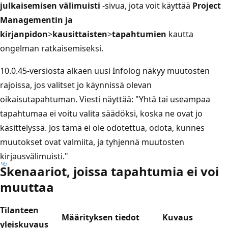
julkaisemisen välimuisti
-sivua, jota voit käyttää
Project
Managementin ja
kirjanpidon
>
kausittaisten
>
tapahtumien
kautta
ongelman ratkaisemiseksi.
10.0.45-versiosta alkaen uusi Infolog näkyy muutosten
rajoissa, jos valitset jo käynnissä olevan
oikaisutapahtuman. Viesti näyttää: "Yhtä tai useampaa
tapahtumaa ei voitu valita säädöksi, koska ne ovat jo
käsittelyssä. Jos tämä ei ole odotettua, odota, kunnes
muutokset ovat valmiita, ja tyhjennä muutosten
kirjausvälimuisti."
Skenaariot, joissa tapahtumia ei voi
muuttaa
Tilanteen
Määrityksen tiedot
Kuvaus
yleiskuvaus