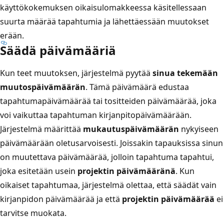
käyttökokemuksen oikaisulomakkeessa käsitellessaan
suurta määrää tapahtumia ja lähettäessään muutokset
erään.
Säädä päivämääriä
Kun teet muutoksen, järjestelmä pyytää
sinua tekemään
muutospäivämäärän
. Tämä päivämäärä edustaa
tapahtumapäivämäärää tai tositteiden päivämäärää, joka
voi vaikuttaa tapahtuman kirjanpitopäivämäärään.
Järjestelmä määrittää
mukautuspäivämäärän
nykyiseen
päivämäärään oletusarvoisesti. Joissakin tapauksissa sinun
on muutettava päivämäärää, jolloin tapahtuma tapahtui,
joka esitetään usein
projektin päivämääränä
. Kun
oikaiset tapahtumaa, järjestelmä olettaa, että säädät vain
kirjanpidon päivämäärää ja että
projektin päivämäärää
ei
tarvitse muokata.