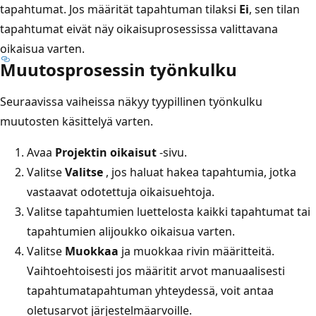
tapahtumat. Jos määrität tapahtuman tilaksi
Ei
, sen tilan
tapahtumat eivät näy oikaisuprosessissa valittavana
oikaisua varten.
Muutosprosessin työnkulku
Seuraavissa vaiheissa näkyy tyypillinen työnkulku
muutosten käsittelyä varten.
Avaa
Projektin oikaisut
-sivu.
Valitse
Valitse
, jos haluat hakea tapahtumia, jotka
vastaavat odotettuja oikaisuehtoja.
Valitse tapahtumien luettelosta kaikki tapahtumat tai
tapahtumien alijoukko oikaisua varten.
Valitse
Muokkaa
ja muokkaa rivin määritteitä.
Vaihtoehtoisesti jos määritit arvot manuaalisesti
tapahtumatapahtuman yhteydessä, voit antaa
oletusarvot järjestelmäarvoille.