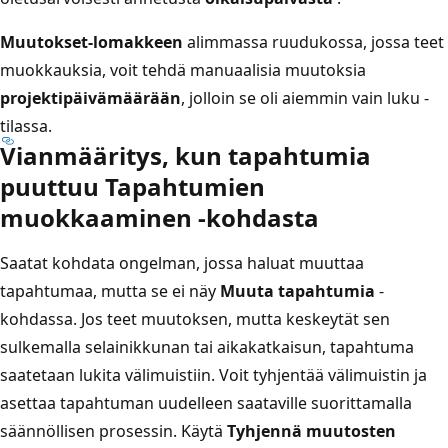
Muutokset-lomakkeen
alimmassa ruudukossa, jossa teet
muokkauksia, voit tehdä manuaalisia muutoksia
projektipäivämäärään
, jolloin se oli aiemmin vain luku -
tilassa.
Vianmääritys, kun tapahtumia
puuttuu
Tapahtumien
muokkaaminen
-kohdasta
Saatat kohdata ongelman, jossa haluat muuttaa
tapahtumaa, mutta se ei näy
Muuta tapahtumia
-
kohdassa. Jos teet muutoksen, mutta keskeytät sen
sulkemalla selainikkunan tai aikakatkaisun, tapahtuma
saatetaan lukita välimuistiin. Voit tyhjentää välimuistin ja
asettaa tapahtuman uudelleen saataville suorittamalla
säännöllisen prosessin. Käytä
Tyhjennä muutosten