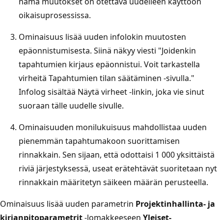
nämä muutokset on otettava uudelleen käyttöön
oikaisuprosessissa.
Ominaisuus lisää uuden infolokin muutosten
epäonnistumisesta. Siinä näkyy viesti "Joidenkin
tapahtumien kirjaus epäonnistui. Voit tarkastella
virheitä Tapahtumien tilan säätäminen -sivulla."
Infolog sisältää Näytä virheet -linkin, joka vie sinut
suoraan tälle uudelle sivulle.
Ominaisuuden monilukuisuus mahdollistaa uuden
pienemmän tapahtumakoon suorittamisen
rinnakkain. Sen sijaan, että odottaisi 1 000 yksittäistä
riviä järjestyksessä, useat erätehtävät suoritetaan nyt
rinnakkain määritetyn säikeen määrän perusteella.
Ominaisuus lisää uuden parametrin
Projektinhallinta- ja
kirjanpitoparametrit
-lomakkeeseen
Yleiset-