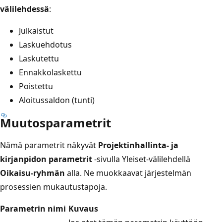
välilehdessä
:
Julkaistut
Laskuehdotus
Laskutettu
Ennakkolaskettu
Poistettu
Aloitussaldon (tunti)
Muutosparametrit
Nämä parametrit näkyvät
Projektinhallinta- ja
kirjanpidon parametrit
-sivulla
Yleiset-välilehdellä
Oikaisu-ryhmän
alla. Ne muokkaavat järjestelmän
prosessien mukautustapoja.
Parametrin nimi
Kuvaus