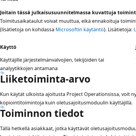
Joitain tässä julkaisusuunnitelmassa kuvattuja toimintoj
Toimitusaikataulut voivat muuttua, eikä ennakoituja toimin
(lisätietoja on kohdassa
Microsoftin käytäntö
). Lisätietoja:
U
Käyttö
Käyttäjille järjestelmänvalvojien, tekijöiden tai
analyytikkojen antamana
Liiketoiminta-arvo
Kun käytät ulkoista ajoitusta Project Operationsissa, voit 
kopiointitoimintoja kuin oletusajoitusmoduulin käyttäjillä.
Toiminnon tiedot
Tällä hetkellä asiakkaat, jotka käyttävät oletusajoitusmoduu