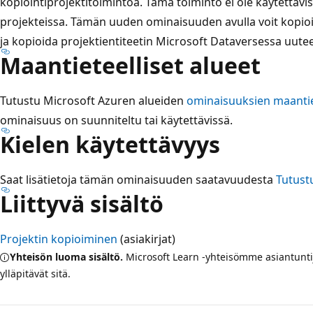
kopiointiprojektitoimintoa. Tämä toiminto ei ole käytettävis
projekteissa. Tämän uuden ominaisuuden avulla voit kopioida
ja kopioida projektientiteetin Microsoft Dataversessa uutee
Maantieteelliset alueet
Tutustu Microsoft Azuren alueiden
ominaisuuksien maantie
ominaisuus on suunniteltu tai käytettävissä.
Kielen käytettävyys
Saat lisätietoja tämän ominaisuuden saatavuudesta
Tutust
Liittyvä sisältö
Projektin kopioiminen
(asiakirjat)
Yhteisön luoma sisältö.
Microsoft Learn -yhteisömme asiantuntija
ylläpitävät sitä.
Lukutila
poistettu