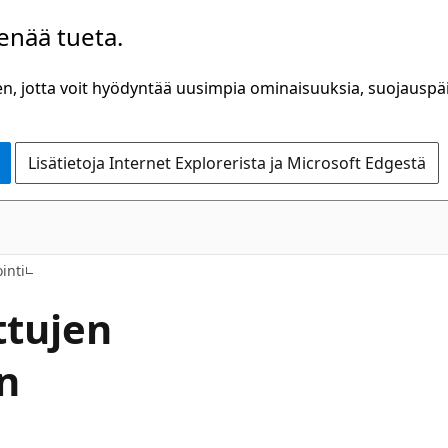
 enää tueta.
n, jotta voit hyödyntää uusimpia ominaisuuksia, suojauspäiv
Lisätietoja Internet Explorerista ja Microsoft Edgestä
inti
ttujen
n