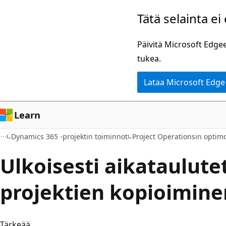
Siirry
Tätä selainta ei
pääsisältöön
Päivitä Microsoft Edgee
tukea.
Lataa Microsoft Edge
Learn
Dynamics 365 -projektin toiminnot
Project Operationsin optimo
Ulkoisesti aikataulute
projektien kopioimine
Tärkeää