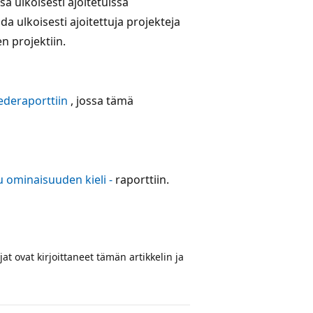
sä ulkoisesti ajoitetuissa
 ulkoisesti ajoitettuja projekteja
n projektiin.
deraporttiin
, jossa tämä
u ominaisuuden kieli -
raporttiin.
t ovat kirjoittaneet tämän artikkelin ja