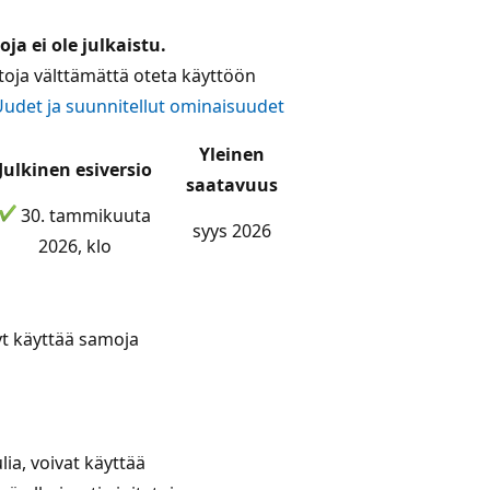
a ei ole julkaistu.
toja välttämättä oteta käyttöön
udet ja suunnitellut ominaisuudet
Yleinen
Julkinen esiversio
saatavuus
30. tammikuuta
syys 2026
2026, klo
nyt käyttää samoja
lia, voivat käyttää