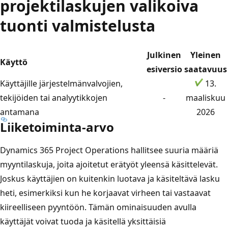
projektilaskujen valikoiva
tuonti valmistelusta
Julkinen
Yleinen
Käyttö
esiversio
saatavuus
Käyttäjille järjestelmänvalvojien,
13.
tekijöiden tai analyytikkojen
-
maaliskuu
antamana
2026
Liiketoiminta-arvo
Dynamics 365 Project Operations hallitsee suuria määriä
myyntilaskuja, joita ajoitetut erätyöt yleensä käsittelevät.
Joskus käyttäjien on kuitenkin luotava ja käsiteltävä lasku
heti, esimerkiksi kun he korjaavat virheen tai vastaavat
kiireelliseen pyyntöön. Tämän ominaisuuden avulla
käyttäjät voivat tuoda ja käsitellä yksittäisiä