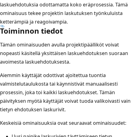
laskuehdotuksia odottamatta koko eräprosessia. Tämä
ominaisuus tekee projektin laskutuksen työnkuluista
ketterämpiä ja reagoivampia.
Toiminnon tiedot
Tämän ominaisuuden avulla projektipäälliköt voivat
nopeasti käsitellä yksittäisen laskuehdotuksen suoraan
avoimesta laskuehdotuksesta.
Aiemmin käyttäjät odottivat ajoitettua tuontia
valmistelutaulukosta tai käynnistivät manuaalisesti
prosessin, joka toi kaikki laskuehdotukset. Tämän
päivityksen myötä käyttäjät voivat tuoda valikoivasti vain
tietyn ehdotuksen laskurivit.
Keskeisiä ominaisuuksia ovat seuraavat ominaisuudet:
Uusi painike laskurivien täyttämiseen tietyn