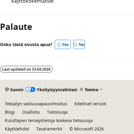
käyttökokemukset
Lukutila
poistettu
Palaute
käytöstä
Onko tästä sivusta apua?
Yes
No
Last updated on
23.04.2026
Suomi
Yksityisyysvalintasi
Teema
Tekoälyn vastuuvapausilmoitus
Edelliset versiot
Blogi
Osallistu
Tietosuoja
Kuluttajien terveystietoja koskeva tietosuoja
Käyttöehdot
Tavaramerkit
© Microsoft 2026