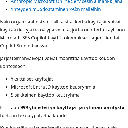
Anthropic Microsoft Online Servicesin alihankkijana
Yhteyden muodostaminen xAI:n malleihin
Näin organisaatiosi voi hallita sitä, ketkä käyttäjät voivat
käyttää tiettyjä tekoälypalveluita, jotka on otettu käyttöön
Microsoft 365 Copilot käyttökokemuksen, agenttien tai
Copilot Studio kanssa.
Järjestelmänvalvojat voivat määrittää käyttöoikeuden
kohteeseen:
Yksittäiset käyttäjät
Microsoft Entra ID käyttöoikeusryhmiä
Sisäkkäinen käyttöoikeusryhmä
Enintään
999 yhdistettyä käyttäjä- ja ryhmämääritystä
tuetaan tekoälypalvelua kohden.
Kun käyttäjä- tai ryhmämääritys rajoittaa käyttöä, vain