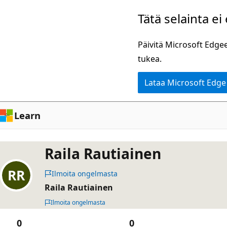
Siirry
Tätä selainta ei
pääsisältöön
Päivitä Microsoft Edgee
tukea.
Lataa Microsoft Edge
Learn
Raila Rautiainen
Ilmoita ongelmasta
Raila Rautiainen
Ilmoita ongelmasta
0
0