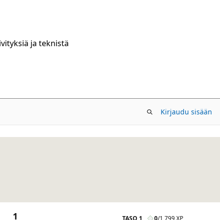
ityksiä ja teknistä
Kirjaudu sisään
1
TASO 1
0
/
1 799 XP