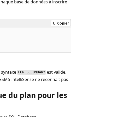
r chaque base de données à inscrire
Copier
a syntaxe
est valide,
FOR SECONDARY
SSMS IntelliSense ne reconnaît pas
.
ue du plan pour les
 Azure SQL Database.