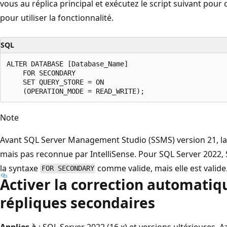
vous au réplica principal et exécutez le script suivant pou
pour utiliser la fonctionnalité.
SQL
ALTER DATABASE [Database_Name]

    FOR SECONDARY

    SET QUERY_STORE = ON

Note
Avant SQL Server Management Studio (SSMS) version 21, l
mais pas reconnue par IntelliSense. Pour SQL Server 2022, 
la syntaxe
comme valide, mais elle est valide
FOR SECONDARY
Activer la correction automatiq
répliques secondaires
Applies à
: SQL Server 2022 (16.x) et versions ultérieures,