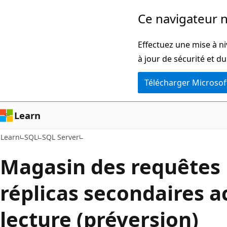
Passer
Ce navigateur n
directement
au
Effectuez une mise à ni
contenu
à jour de sécurité et d
principal
Télécharger Microsof
Learn
Learn
SQL
SQL Server
Magasin des requêtes 
réplicas secondaires a
lecture (préversion)