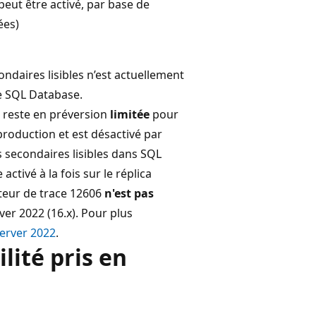
peut être activé, par base de
ées)
daires lisibles n’est actuellement
re SQL Database.
s reste en préversion
limitée
pour
roduction et est désactivé par
s secondaires lisibles dans SQL
ctivé à la fois sur le réplica
cateur de trace 12606
n'est pas
er 2022 (16.x). Pour plus
Server 2022
.
lité pris en