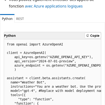
fonction
avec Azure applications logiques
Python
REST
Python
Copie
from openai import AzureOpenAI

client = AzureOpenAI(

    api_key=os.getenv("AZURE_OPENAI_API_KEY"),  

    api_version="2024-07-01-preview",

    azure_endpoint = os.getenv("AZURE_OPENAI_ENDPOINT
    )

assistant = client.beta.assistants.create(

  name="Weather Bot",

  instructions="You are a weather bot. Use the provi
  model="gpt-4", #Replace with model deployment name

  tools=[{

      "type": "function",

    "function": {
