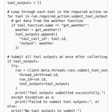
tool_outputs = []

# Loop through each tool in the required action secti
for tool in run.required_action.submit_tool_outputs.t
  # get data from the weather function

  if tool.function.name == "get_weather":

    weather = get_weather()

    tool_outputs.append({

      "tool_call_id": tool.id,

      "output": weather

    })

# Submit all tool outputs at once after collecting th
if tool_outputs:

  try:

    run = client.beta.threads.runs.submit_tool_output
      thread_id=thread.id,

      run_id=run.id,

      tool_outputs=tool_outputs

    )

    print("Tool outputs submitted successfully.")

  except Exception as e:

    print("Failed to submit tool outputs:", e)

else:

  print("No tool outputs to submit.")
