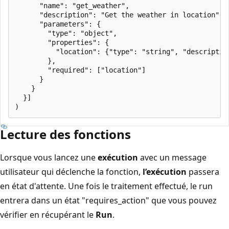
      "name": "get_weather",

      "description": "Get the weather in location",

      "parameters": {

        "type": "object",

        "properties": {

          "location": {"type": "string", "descriptio
        },

        "required": ["location"]

      }

    }

  }]

Lecture des fonctions
Lorsque vous lancez une
exécution
avec un message
utilisateur qui déclenche la fonction,
l’exécution
passera
en état d'attente. Une fois le traitement effectué, le run
entrera dans un état "requires_action" que vous pouvez
vérifier en récupérant le
Run
.