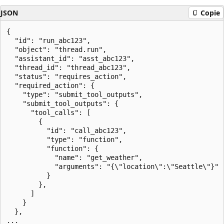
JSON
Copie
{

  "id": "run_abc123",

  "object": "thread.run",

  "assistant_id": "asst_abc123",

  "thread_id": "thread_abc123",

  "status": "requires_action",

  "required_action": {

    "type": "submit_tool_outputs",

    "submit_tool_outputs": {

      "tool_calls": [

        {

          "id": "call_abc123",

          "type": "function",

          "function": {

            "name": "get_weather",

            "arguments": "{\"location\":\"Seattle\"}"

          }

        },

      ]

    }

  },
