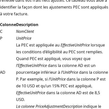
reflétée dans vos frais nets ajustés. Ce tableau vous aide à
identifier la façon dont les ajustements PEC sont appliqués
à votre facture.
Colonne
Description
C
NomClient
P
UnitPrice
La PEC est appliquée au
EffectiveUnitPrice
lorsque
les conditions d’éligibilité au PEC sont remplies.
Quand PEC est appliqué, vous voyez que
l’EffectiveUnitPrice
dans la colonne AD est un
AD
pourcentage inférieur à
l’UnitPrice
dans la colonne
P. Par exemple, si
l’UnitPrice
dans la colonne P est
de 10 USD et qu’un 15% PEC est appliqué,
EffectiveUnitPrice
dans la colonne AD est de 8,5
USD.
La colonne PriceAdjustmentDescription
indique le