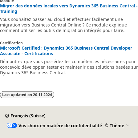
Module
Migrer des données locales vers Dynamics 365 Business Central -
Training
Vous souhaitez passer au cloud et effectuer facilement une
migration vers Business Central Online ? Ce module explique
comment utiliser les outils de migration intégrés pour faire
migrer des données vers Business Central Online à partir de
versions de produit spécifiques.
Certification
Microsoft Certified : Dynamics 365 Business Central Developer
Associate - Certifications
Démontrez que vous possédez les compétences nécessaires pour
concevoir, développer, tester et maintenir des solutions basées sur
Dynamics 365 Business Central.
Last updated on
20.11.2024
Français (Suisse)
Vos choix en matière de confidentialité
Thème