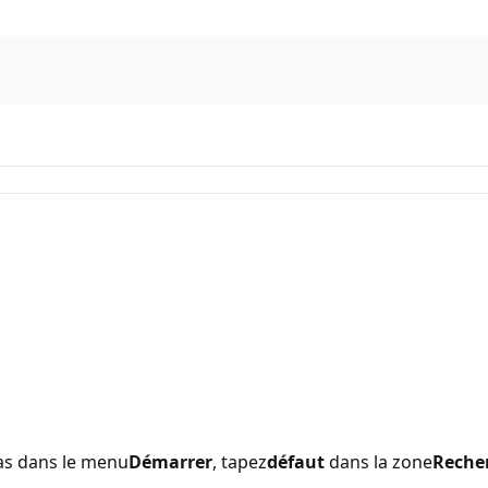
as dans le menu
Démarrer
, tapez
défaut
dans la zone
Reche