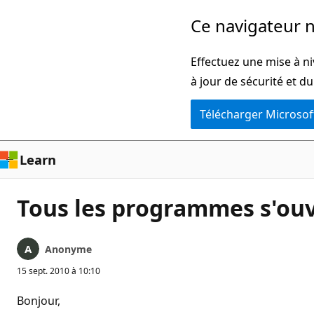
Passer
Ce navigateur n
directement
au
Effectuez une mise à ni
contenu
à jour de sécurité et d
principal
Télécharger Microsof
Learn
Tous les programmes s'ouv
Anonyme
15 sept. 2010 à 10:10
Bonjour,