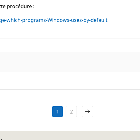
tte procédure :
nge-which-programs-Windows-uses-by-default
1
2