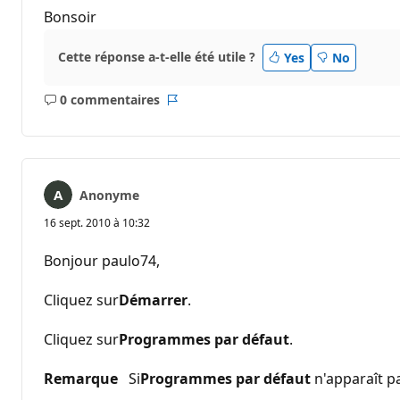
Bonsoir
Cette réponse a-t-elle été utile ?
Yes
No
0 commentaires
Aucun
Rapport
commentaire
Anonyme
16 sept. 2010 à 10:32
Bonjour paulo74,
Cliquez sur
Démarrer
.
Cliquez sur
Programmes par défaut
.
Remarque
Si
Programmes par défaut
n'apparaît p