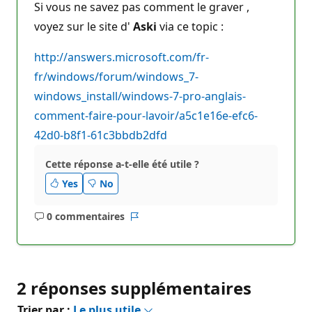
Si vous ne savez pas comment le graver ,
voyez sur le site d'
Aski
via ce topic :
http://answers.microsoft.com/fr-
fr/windows/forum/windows_7-
windows_install/windows-7-pro-anglais-
comment-faire-pour-lavoir/a5c1e16e-efc6-
42d0-b8f1-61c3bbdb2dfd
Cette réponse a-t-elle été utile ?
Yes
No
0 commentaires
Aucun
Rapport
commentaire
2 réponses supplémentaires
Trier par :
Le plus utile