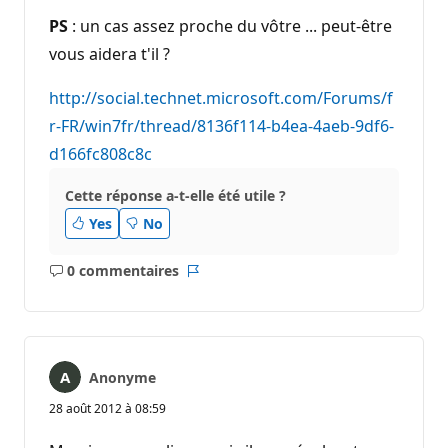
PS
: un cas assez proche du vôtre ... peut-être
vous aidera t'il ?
http://social.technet.microsoft.com/Forums/f
r-FR/win7fr/thread/8136f114-b4ea-4aeb-9df6-
d166fc808c8c
Cette réponse a-t-elle été utile ?
Yes
No
0 commentaires
Aucun
Rapport
commentaire
Anonyme
28 août 2012 à 08:59