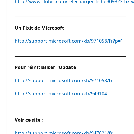
http://www.clubic.com/telecharger-fiche309822-fix-wu
_____________________________________________________
Un Fixit de Microsoft
http://support.microsoft.com/kb/971058/fr?p=1
_____________________________________________________
Pour réinitialiser l’Update
http://support.microsoft.com/kb/971058/fr
http://support.microsoft.com/kb/949104
_____________________________________________________
Voir ce site :
http://support.microsoft.com/kb/947821/fr