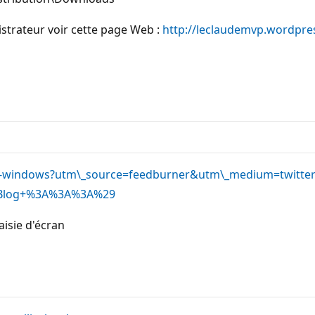
inistrateur voir cette page Web :
http://leclaudemvp.wordpre
n-pour-windows?utm\_source=feedburner&utm\_medium=twit
+Blog+%3A%3A%3A%29
isie d'écran