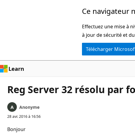
Passer
Ce navigateur n
directement
au
Effectuez une mise à ni
contenu
à jour de sécurité et d
principal
Télécharger Microsof
Learn
Reg Server 32 résolu par 
Anonyme
28 avr. 2016 à 16:56
Bonjour