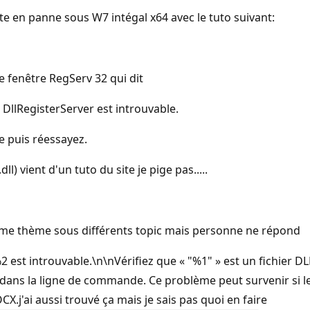
e en panne sous W7 intégal x64 avec le tuto suivant:
 fenêtre RegServ 32 qui dit
DllRegisterServer est introuvable.
e puis réessayez.
vient d'un tuto du site je pige pas.....
e même thème sous différents topic mais personne ne répond
2 est introuvable.\n\nVérifiez que « "%1" » est un fichier D
é dans la ligne de commande. Ce problème peut survenir si 
X.j'ai aussi trouvé ça mais je sais pas quoi en faire