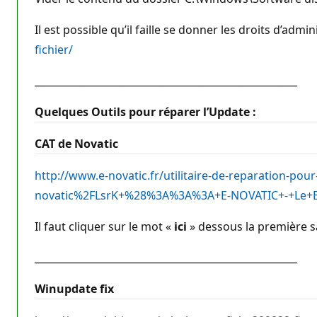
Il est possible qu’il faille se donner les droits d’adm
fichier/
_____________________________________________________
Quelques Outils pour réparer l’Update :
CAT de Novatic
http://www.e-novatic.fr/utilitaire-de-reparatio
novatic%2FLsrK+%28%3A%3A%3A+E-NOVATIC+-+Le
Il faut cliquer sur le mot «
ici
» dessous la première sa
_____________________________________________________
Winupdate fix