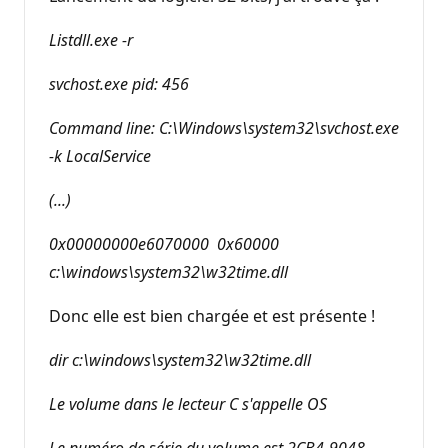
Listdll.exe -r
svchost.exe pid: 456
Command line: C:\Windows\system32\svchost.exe
-k LocalService
(...)
0x00000000e6070000 0x60000
c:\windows\system32\w32time.dll
Donc elle est bien chargée et est présente !
dir c:\windows\system32\w32time.dll
Le volume dans le lecteur C s'appelle OS
Le numéro de série du volume est 2CB4-9048