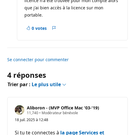
licence n'a été trouvée pour mon compte alors
é
p
que j'ai bien accès à la licence sur mon
u
t
portable.
a
t
i
0 votes
Rapport
o
n
Se connecter pour commenter
4 réponses
Trier par :
Le plus utile
Aliboron - (MVP Office Mac '03-'19)
P
11,740
•
Modérateur bénévole
o
18 juil. 2025 à 12:48
i
n
t
Si tu te connectes à
la page Services et