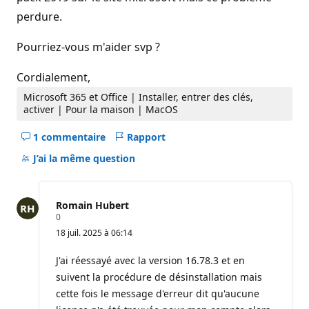
perdure.
Pourriez-vous m'aider svp ?
Cordialement,
Microsoft 365 et Office | Installer, entrer des clés,
activer | Pour la maison | MacOS
1 commentaire
Rapport
Masquer
les
J’ai la même question
commentaires
pour
ce
Romain Hubert
question
P
0
o
18 juil. 2025 à 06:14
i
n
t
J'ai réessayé avec la version 16.78.3 et en
s
suivent la procédure de désinstallation mais
d
e
cette fois le message d'erreur dit qu'aucune
r