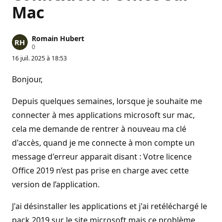
Mac
Romain Hubert
P
0
o
16 juil. 2025 à 18:53
i
n
t
Bonjour,
s
d
e
Depuis quelques semaines, lorsque je souhaite me
r
é
connecter à mes applications microsoft sur mac,
p
cela me demande de rentrer à nouveau ma clé
u
t
d'accès, quand je me connecte à mon compte un
a
t
message d'erreur apparait disant : Votre licence
i
o
Office 2019 n’est pas prise en charge avec cette
n
version de l’application.
J'ai désinstaller les applications et j'ai retéléchargé le
pack 2019 sur le site microsoft mais ce problème