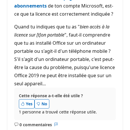
s
d
abonnements
de ton compte Microsoft, est-
e
ce que ta licence est correctement indiquée ?
r
é
p
Quand tu indiques que tu as "
bien accès à la
u
t
licence sur [t]on portable
", faut-il comprendre
a
t
que tu as installé Office sur un ordinateur
i
o
portable ou s'agit-il d'un téléphone mobile ?
n
S'il s'agit d'un ordinateur portable, c'est peut-
être la cause du problème, puisqu'une licence
Office 2019 ne peut être installée que sur un
seul appareil...
Cette réponse a-t-elle été utile ?
Yes
No
1 personne a trouvé cette réponse utile.
0 commentaires
Aucun
Rapport