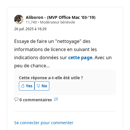
Aliboron - (MVP Office Mac '03-'19)
P
11,740
•
Modérateur bénévole
o
26 juil. 2025 à 16:29
i
n
t
Essaye de faire un "nettoyage" des
s
d
informations de licence en suivant les
e
indications données sur
r
cette page
. Avec un
é
peu de chance...
p
u
t
Cette réponse a-t-elle été utile ?
a
t
Yes
No
i
o
n
0 commentaires
Aucun
Rapport
commentaire
Se connecter pour commenter