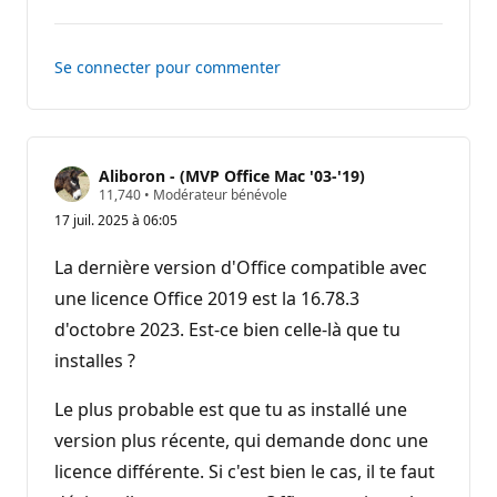
commentaire
Se connecter pour commenter
Aliboron - (MVP Office Mac '03-'19)
P
11,740
•
Modérateur bénévole
o
17 juil. 2025 à 06:05
i
n
t
La dernière version d'Office compatible avec
s
d
une licence Office 2019 est la 16.78.3
e
d'octobre 2023. Est-ce bien celle-là que tu
r
é
installes ?
p
u
t
Le plus probable est que tu as installé une
a
t
version plus récente, qui demande donc une
i
o
licence différente. Si c'est bien le cas, il te faut
n