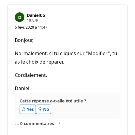
DanielCo
P
107.7K
o
6 févr. 2020 à 11:47
i
n
t
Bonjour,
s
d
e
Normalement, si tu cliques sur "Modifier", tu
r
é
as le choix de réparer.
p
u
Cordialement.
t
a
t
Daniel
i
o
n
Cette réponse a-t-elle été utile ?
Yes
No
0 commentaires
Aucun
Rapport
commentaire