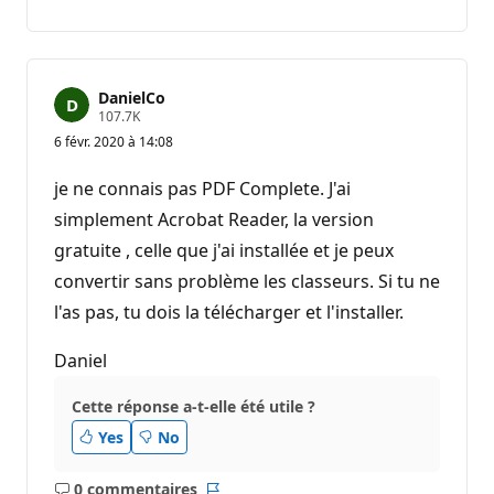
commentaire
DanielCo
P
107.7K
o
6 févr. 2020 à 14:08
i
n
t
je ne connais pas PDF Complete. J'ai
s
d
simplement Acrobat Reader, la version
e
gratuite , celle que j'ai installée et je peux
r
é
convertir sans problème les classeurs. Si tu ne
p
u
l'as pas, tu dois la télécharger et l'installer.
t
a
t
Daniel
i
o
n
Cette réponse a-t-elle été utile ?
Yes
No
0 commentaires