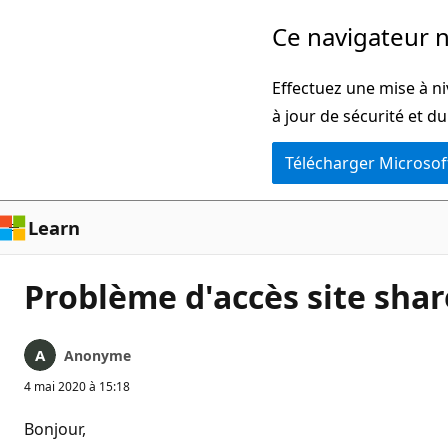
Passer
Ce navigateur n
directement
au
Effectuez une mise à ni
contenu
à jour de sécurité et d
principal
Télécharger Microsof
Learn
Problème d'accès site shar
Anonyme
4 mai 2020 à 15:18
Bonjour,