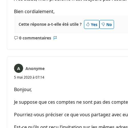
Bien cordialement,
Cette réponse a-t-elle été utile ?
Yes
No
0 commentaires
Aucun
Rapport
commentaire
Anonyme
5 mai 2020 à 07:14
Bonjour,
Je suppose que ces comptes ne sont pas des comptes
Pourriez-vous préciser ce que vous partagez avec eu
Est-ce qu’ils ont reçu l’invitation sur les mêmes adres