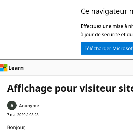
Passer
Ce navigateur n
directement
au
Effectuez une mise à ni
contenu
à jour de sécurité et d
principal
Télécharger Microsof
Learn
Affichage pour visiteur si
Anonyme
7 mai 2020 à 08:28
Bonjour,