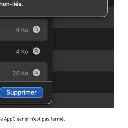
e AppCleaner n'est pas fermé.