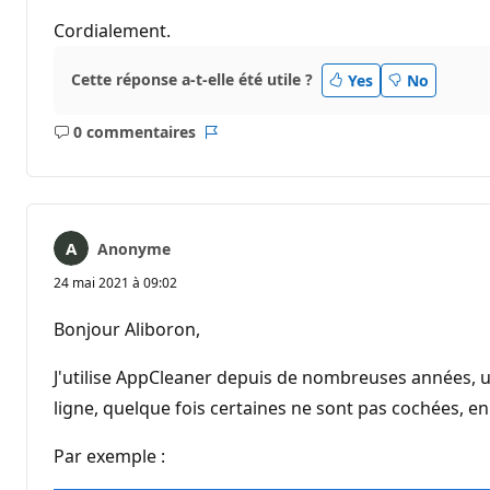
Cordialement.
Cette réponse a-t-elle été utile ?
Yes
No
0 commentaires
Aucun
Rapport
commentaire
Anonyme
24 mai 2021 à 09:02
Bonjour Aliboron,
J'utilise AppCleaner depuis de nombreuses années, un
ligne, quelque fois certaines ne sont pas cochées, en 
Par exemple :