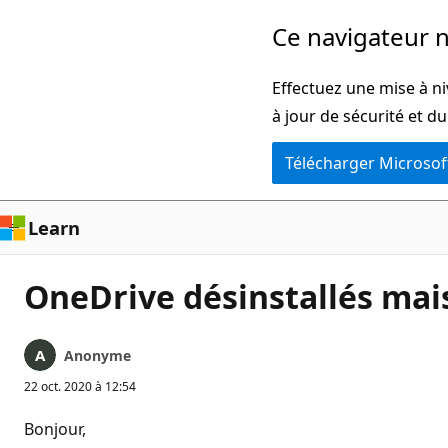
Passer
Ce navigateur n
directement
au
Effectuez une mise à ni
contenu
à jour de sécurité et d
principal
Télécharger Microsof
Learn
OneDrive désinstallés mais
Anonyme
22 oct. 2020 à 12:54
Bonjour,