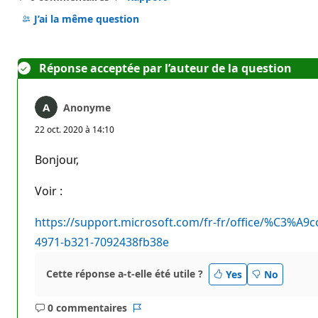
Aucun
commentaire
J’ai la même question
Réponse acceptée par l’auteur de la question
Anonyme
22 oct. 2020 à 14:10
Bonjour,
Voir :
https://support.microsoft.com/fr-fr/office/%C3%A9
4971-b321-7092438fb38e
Cette réponse a-t-elle été utile ?
Yes
No
0 commentaires
Aucun
Rapport