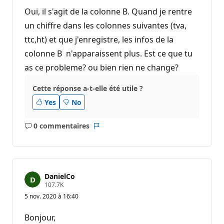
Oui, il s'agit de la colonne B. Quand je rentre
un chiffre dans les colonnes suivantes (tva,
ttc,ht) et que j'enregistre, les infos de la
colonne B n'apparaissent plus. Est ce que tu
as ce probleme? ou bien rien ne change?
Cette réponse a-t-elle été utile ?
Yes
No
0 commentaires
Aucun
Rapport
commentaire
DanielCo
P
107.7K
o
5 nov. 2020 à 16:40
i
n
t
Bonjour,
s