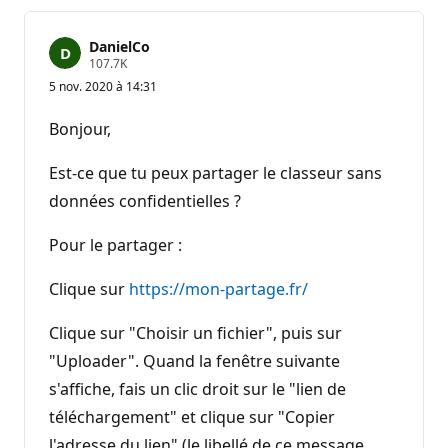
DanielCo
P
107.7K
o
5 nov. 2020 à 14:31
i
n
t
Bonjour,
s
d
e
Est-ce que tu peux partager le classeur sans
r
é
données confidentielles ?
p
u
Pour le partager :
t
a
t
Clique sur
https://mon-partage.fr/
i
o
n
Clique sur "Choisir un fichier", puis sur
"Uploader". Quand la fenêtre suivante
s'affiche, fais un clic droit sur le "lien de
téléchargement" et clique sur "Copier
l'adresse du lien" (le libellé de ce message