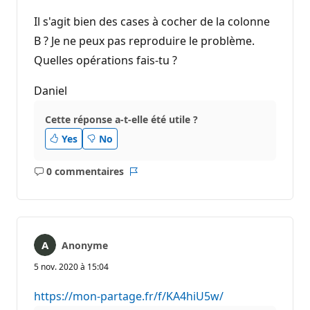
d
e
Il s'agit bien des cases à cocher de la colonne
r
é
B ? Je ne peux pas reproduire le problème.
p
Quelles opérations fais-tu ?
u
t
a
Daniel
t
i
o
Cette réponse a-t-elle été utile ?
n
Yes
No
0 commentaires
Aucun
Rapport
commentaire
Anonyme
5 nov. 2020 à 15:04
https://mon-partage.fr/f/KA4hiU5w/