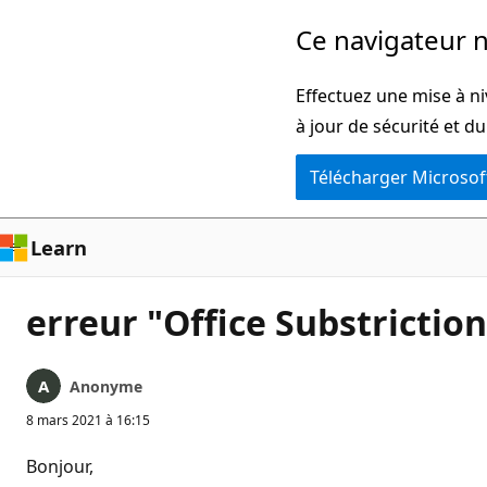
Passer
Ce navigateur n
directement
au
Effectuez une mise à ni
contenu
à jour de sécurité et d
principal
Télécharger Microsof
Learn
erreur "Office Substrictio
Anonyme
8 mars 2021 à 16:15
Bonjour,