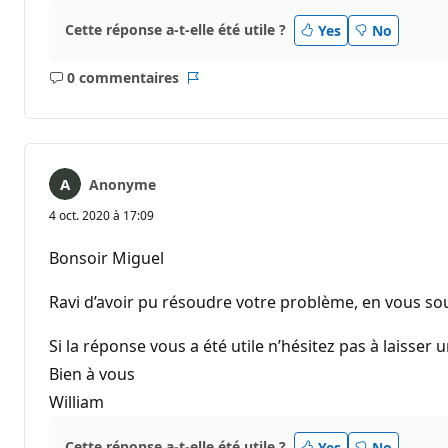
Cette réponse a-t-elle été utile ?
Yes
No
0 commentaires
Aucun
Rapport
commentaire
Anonyme
4 oct. 2020 à 17:09
Bonsoir Miguel
Ravi d’avoir pu résoudre votre problème, en vous so
Si la réponse vous a été utile n’hésitez pas à laisser 
Bien à vous
William
Cette réponse a-t-elle été utile ?
Yes
No