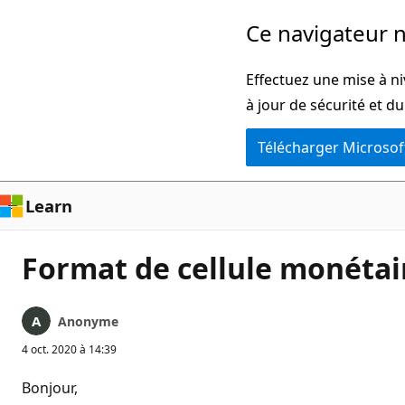
Passer
Ce navigateur n
directement
au
Effectuez une mise à ni
contenu
à jour de sécurité et d
principal
Télécharger Microsof
Learn
Format de cellule monétair
Anonyme
4 oct. 2020 à 14:39
Bonjour,