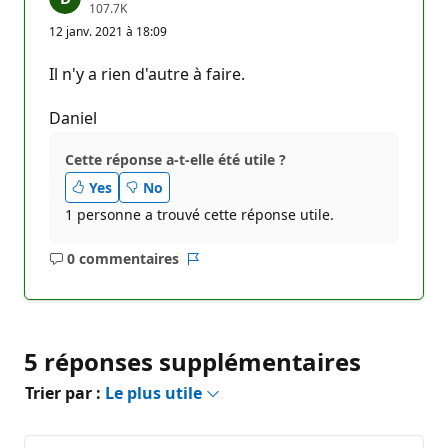
P
107.7K
o
12 janv. 2021 à 18:09
i
n
t
Il n'y a rien d'autre à faire.
s
d
e
Daniel
r
é
p
Cette réponse a-t-elle été utile ?
u
Yes
No
t
a
1 personne a trouvé cette réponse utile.
t
i
o
0 commentaires
n
Aucun
Rapport
commentaire
5 réponses supplémentaires
Trier par :
Le plus utile