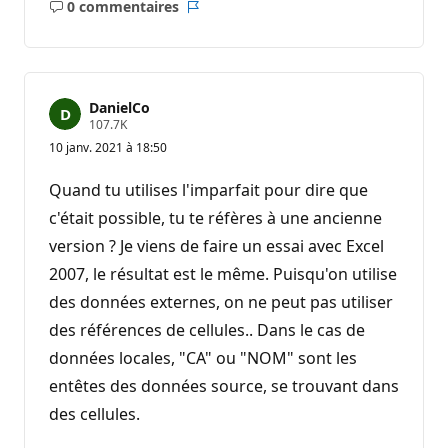
0 commentaires
Aucun
Rapport
commentaire
DanielCo
P
107.7K
o
10 janv. 2021 à 18:50
i
n
t
Quand tu utilises l'imparfait pour dire que
s
d
c'était possible, tu te réfères à une ancienne
e
version ? Je viens de faire un essai avec Excel
r
é
2007, le résultat est le même. Puisqu'on utilise
p
u
des données externes, on ne peut pas utiliser
t
a
des références de cellules.. Dans le cas de
t
i
données locales, "CA" ou "NOM" sont les
o
n
entêtes des données source, se trouvant dans
des cellules.