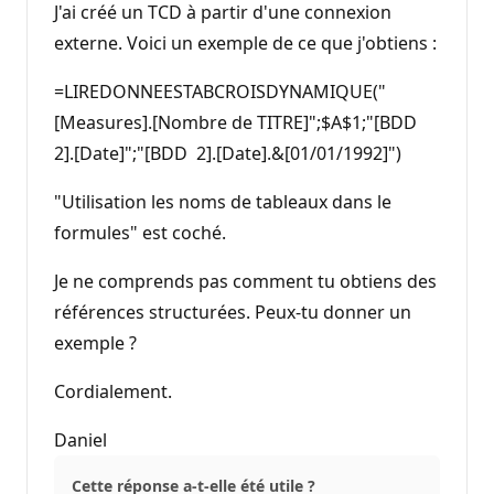
e
J'ai créé un TCD à partir d'une connexion
r
é
externe. Voici un exemple de ce que j'obtiens :
p
u
=LIREDONNEESTABCROISDYNAMIQUE("
t
a
[Measures].[Nombre de TITRE]";$A$1;"[BDD
t
i
2].[Date]";"[BDD 2].[Date].&[01/01/1992]")
o
n
"Utilisation les noms de tableaux dans le
formules" est coché.
Je ne comprends pas comment tu obtiens des
références structurées. Peux-tu donner un
exemple ?
Cordialement.
Daniel
Cette réponse a-t-elle été utile ?