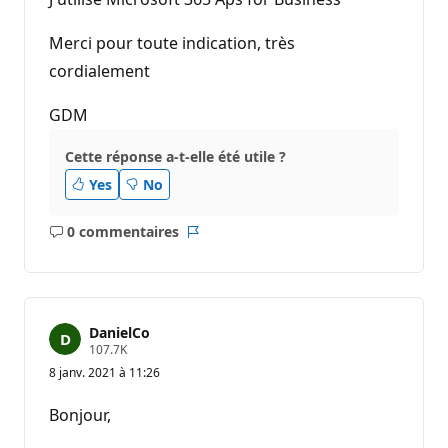
Merci pour toute indication, très
cordialement
GDM
Cette réponse a-t-elle été utile ?
Yes
No
0 commentaires
Aucun
Rapport
commentaire
DanielCo
P
107.7K
o
8 janv. 2021 à 11:26
i
n
t
Bonjour,
s
d