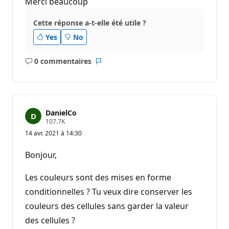
Merci beaucoup
Cette réponse a-t-elle été utile ?
Yes
No
0 commentaires
Aucun
Rapport
commentaire
DanielCo
P
107.7K
o
14 avr. 2021 à 14:30
i
n
t
Bonjour,
s
d
e
Les couleurs sont des mises en forme
r
é
conditionnelles ? Tu veux dire conserver les
p
couleurs des cellules sans garder la valeur
u
t
des cellules ?
a
t