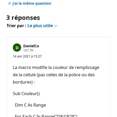
commentaire
J’ai la même question
3 réponses
Trier par :
Le plus utile
DanielCo
P
107.7K
o
14 avr. 2021 à 15:27
i
n
t
La macro modifie la couleur de remplissage
s
d
de la cellule (pas celles de la police ou des
e
bordures) :
r
é
p
Sub Couleur()
u
t
a
Dim C As Range
t
i
o
For Each C In Range("D8:GR28")
n