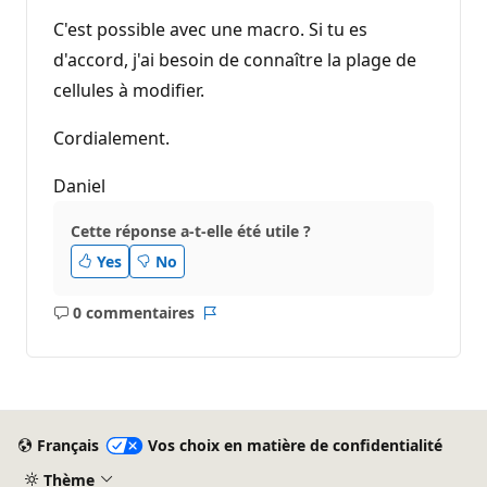
i
C'est possible avec une macro. Si tu es
o
n
d'accord, j'ai besoin de connaître la plage de
cellules à modifier.
Cordialement.
Daniel
Cette réponse a-t-elle été utile ?
Yes
No
0 commentaires
Aucun
Rapport
commentaire
Français
Vos choix en matière de confidentialité
Thème