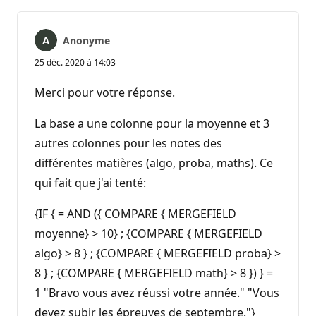
Anonyme
25 déc. 2020 à 14:03
Merci pour votre réponse.
La base a une colonne pour la moyenne et 3
autres colonnes pour les notes des
différentes matières (algo, proba, maths). Ce
qui fait que j'ai tenté:
{IF { = AND ({ COMPARE { MERGEFIELD
moyenne} > 10} ; {COMPARE { MERGEFIELD
algo} > 8 } ; {COMPARE { MERGEFIELD proba} >
8 } ; {COMPARE { MERGEFIELD math} > 8 }) } =
1 "Bravo vous avez réussi votre année." "Vous
devez subir les épreuves de septembre."}