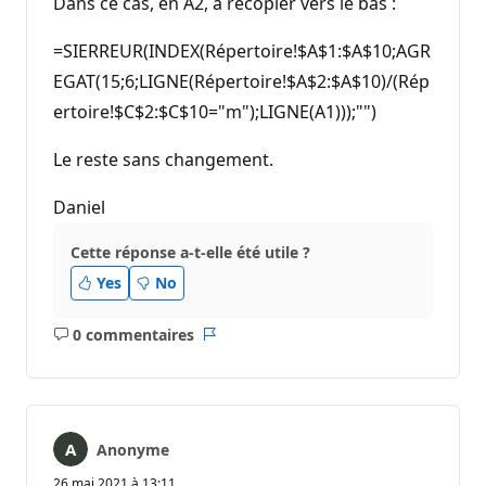
Dans ce cas, en A2, à recopier vers le bas :
s
d
e
=SIERREUR(INDEX(Répertoire!$A$1:$A$10;AGR
r
é
EGAT(15;6;LIGNE(Répertoire!$A$2:$A$10)/(Rép
p
ertoire!$C$2:$C$10="m");LIGNE(A1)));"")
u
t
a
Le reste sans changement.
t
i
o
Daniel
n
Cette réponse a-t-elle été utile ?
Yes
No
0 commentaires
Aucun
Rapport
commentaire
Anonyme
26 mai 2021 à 13:11