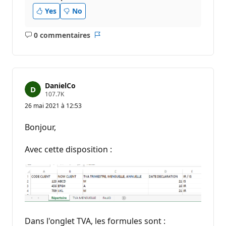
Yes
No
0 commentaires
Aucun
Rapport
commentaire
DanielCo
P
107.7K
o
26 mai 2021 à 12:53
i
n
t
Bonjour,
s
d
e
Avec cette disposition :
r
é
p
u
t
a
t
i
o
Dans l'onglet TVA, les formules sont :
n