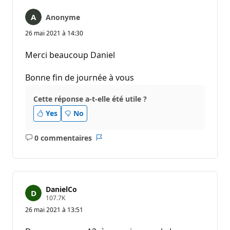
Anonyme
26 mai 2021 à 14:30
Merci beaucoup Daniel
Bonne fin de journée à vous
Cette réponse a-t-elle été utile ?
Yes
No
0 commentaires
Aucun
Rapport
commentaire
DanielCo
P
107.7K
o
26 mai 2021 à 13:51
i
n
t