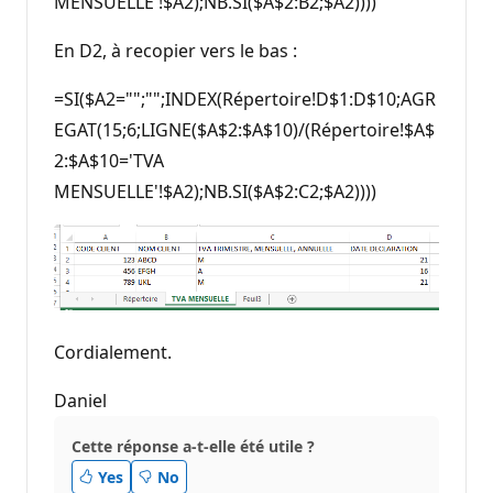
MENSUELLE'!$A2);NB.SI($A$2:B2;$A2))))
En D2, à recopier vers le bas :
=SI($A2="";"";INDEX(Répertoire!D$1:D$10;AGR
EGAT(15;6;LIGNE($A$2:$A$10)/(Répertoire!$A$
2:$A$10='TVA
MENSUELLE'!$A2);NB.SI($A$2:C2;$A2))))
Cordialement.
Daniel
Cette réponse a-t-elle été utile ?
Yes
No