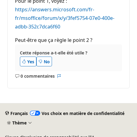
Pour le point 1, voyez :
https://answers.microsoft.com/fr-
fr/msoffice/forum/x/y/3fef5754-07e0-400e-
adbb-352c7dca6f60
Peut-être que ça règle le point 2 ?
Cette réponse a-t-elle été utile ?
Yes
No
0 commentaires
Aucun
Rapport
commentaire
Français
Vos choix en matière de confidentialité
Thème